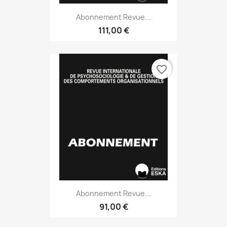
Abonnement Revue...
111,00 €
favorite_border
Abonnement Revue...
91,00 €