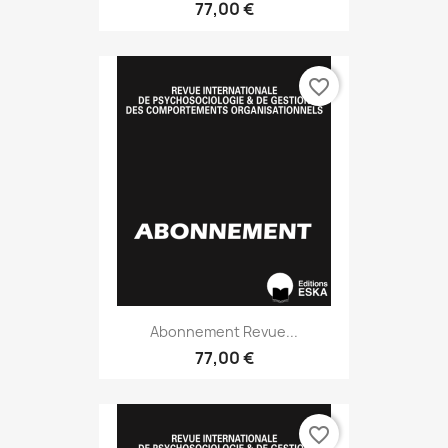
77,00 €
favorite_border
Abonnement Revue...
77,00 €
favorite_border