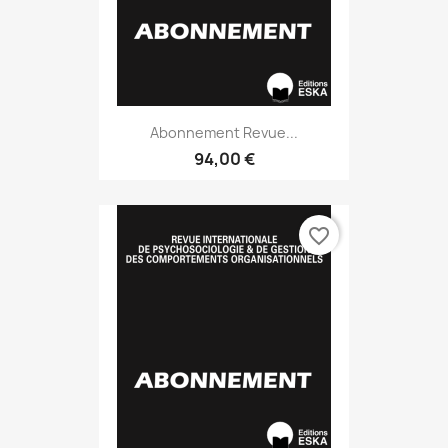
Abonnement Revue...
94,00 €
favorite_border