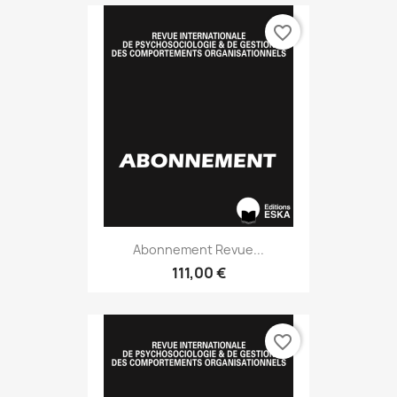
favorite_border
Abonnement Revue...
111,00 €
favorite_border