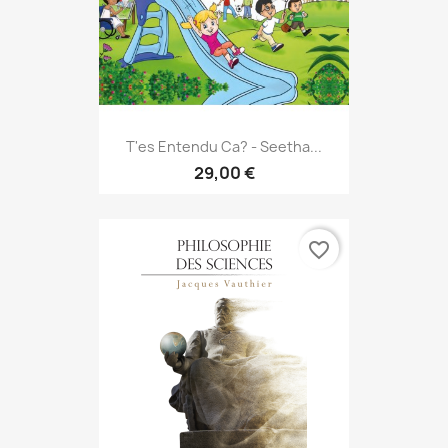
T'es Entendu Ca? - Seetha...
29,00 €
favorite_border