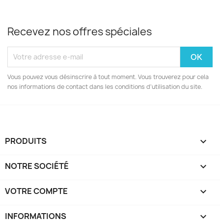
Recevez nos offres spéciales
Vous pouvez vous désinscrire à tout moment. Vous trouverez pour cela
nos informations de contact dans les conditions d'utilisation du site.
PRODUITS

NOTRE SOCIÉTÉ

VOTRE COMPTE

INFORMATIONS
keyboard_arrow_down