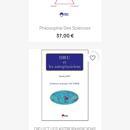
Philosophie Des Sciences
37,00 €
favorite_border
DIEU ET LES ASTROPHYSICIENS