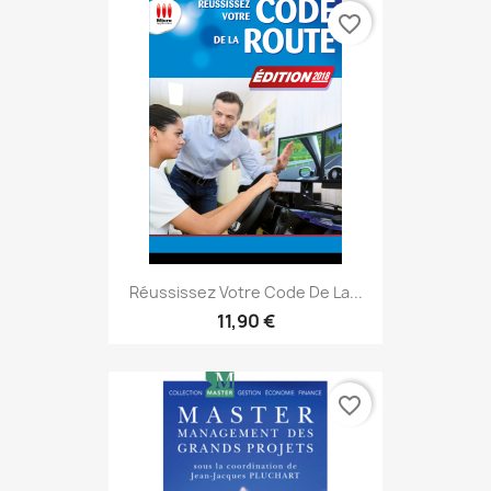
favorite_border
Réussissez Votre Code De La...
11,90 €
favorite_border