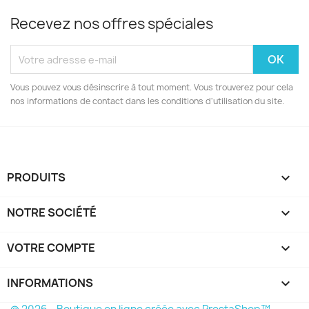
Recevez nos offres spéciales
Vous pouvez vous désinscrire à tout moment. Vous trouverez pour cela
nos informations de contact dans les conditions d'utilisation du site.
PRODUITS

NOTRE SOCIÉTÉ

VOTRE COMPTE

INFORMATIONS
keyboard_arrow_down