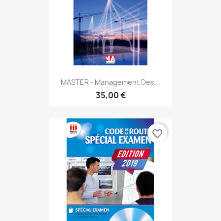
MASTER - Management Des...
35,00 €
favorite_border