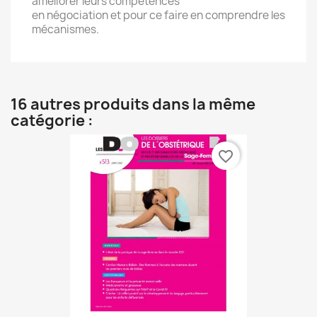
améliorer leurs compétences
en négociation et pour ce faire en comprendre les
mécanismes.
16 autres produits dans la même
catégorie :
favorite_border