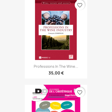
favorite_border
Professions In The Wine...
35,00 €
favorite_border