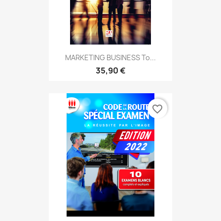
MARKETING BUSINESS To...
35,90 €
favorite_border