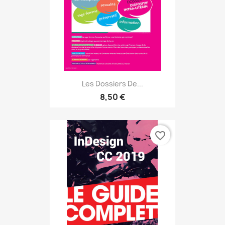
Les Dossiers De...
8,50 €
favorite_border