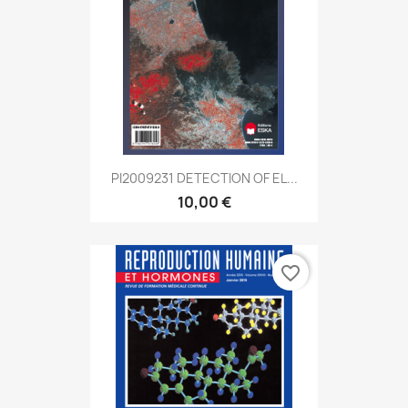
PI2009231 DETECTION OF EL...
10,00 €
favorite_border