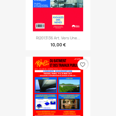
RI2013136 Art. Vers Une...
10,00 €
favorite_border