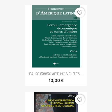
favorite_border
PAL20138830 ART. NOS ÉLITES...
10,00 €
favorite_border