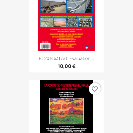
BT2014531 Art. Evaluation...
10,00 €
favorite_border