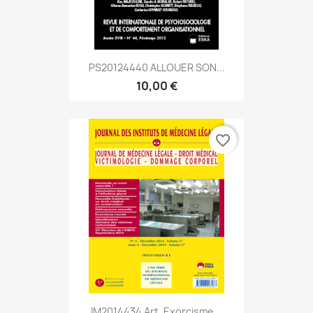
PS20124440 ALLOUER SON...
10,00 €
favorite_border
IM2014434 Art. Exorcisme...