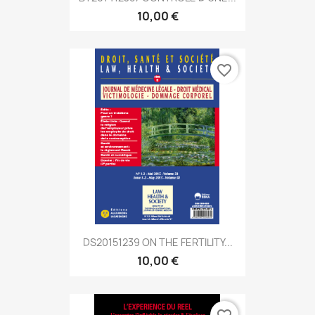
10,00 €
favorite_border
DS20151239 ON THE FERTILITY...
10,00 €