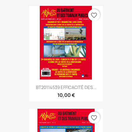
favorite_border
BT20114539 EFFICACITÉ DES...
10,00 €
favorite_border