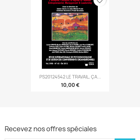
favorite_border
PS20124542 LE TRAVAIL, ÇA...
10,00 €
Recevez nos offres spéciales