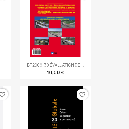
Aperçu rapide

BT2009130 ÉVALUATION DE...
10,00 €
vorite_border
favorite_border