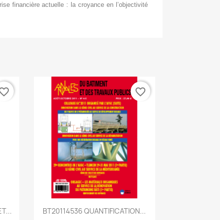
se financière actuelle : la croyance en l’objectivité
vorite_border
favorite_border
Aperçu rapide

T...
BT20114536 QUANTIFICATION...