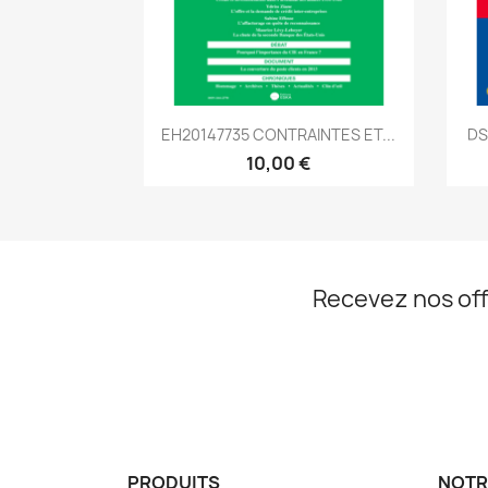
Aperçu rapide

EH20147735 CONTRAINTES ET...
DS
10,00 €
Recevez nos off
PRODUITS
NOTR