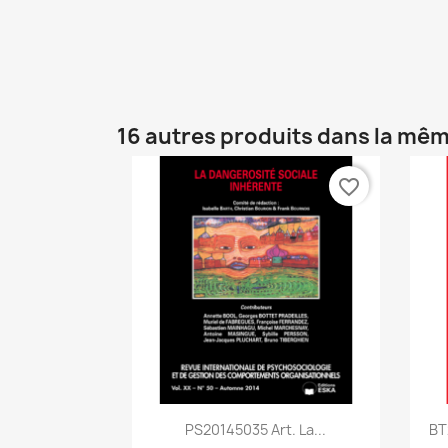
16 autres produits dans la mêm
favorite_border
Aperçu rapide

PS20145035 Art. La...
BT