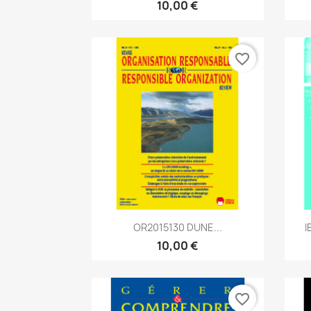
10,00 €
favorite_border
Aperçu rapide

OR2015130 DUNE...
I
10,00 €
favorite_border