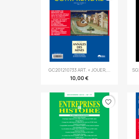
Aperçu rapide

GC201210733 ART. « JOUER,...
SG
10,00 €
favorite_border