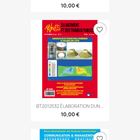
10,00 €
favorite_border
BT2012532 ÉLABORATION DUN...
10,00 €
favorite_border