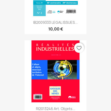
IB2009333 LEGAL ISSUES...
10,00 €
favorite_border
RI2013246 Art. Objets...