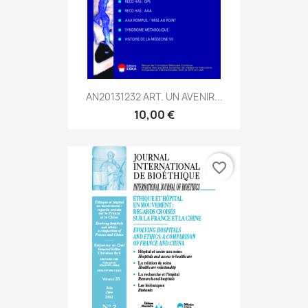
AN20131232 ART. UN AVENIR...
10,00 €
favorite_border