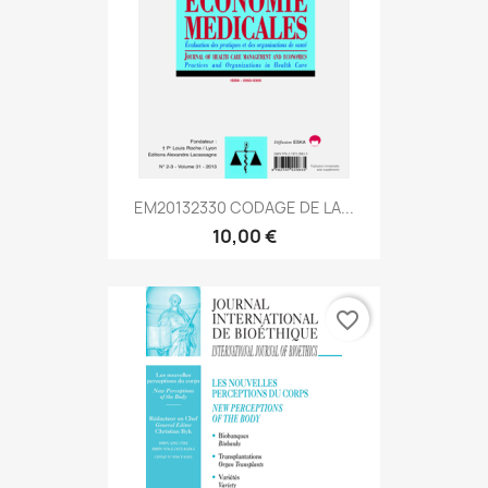
EM20132330 CODAGE DE LA...
10,00 €
favorite_border