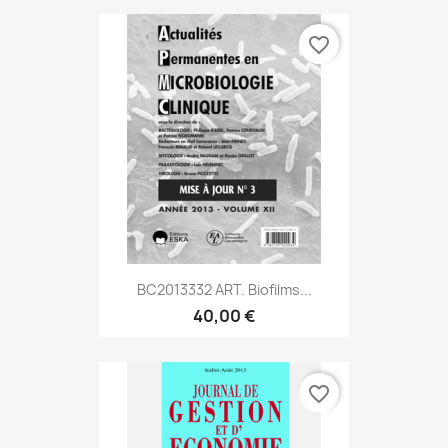
favorite_border
BC2013332 ART. Biofilms...
40,00 €
favorite_border