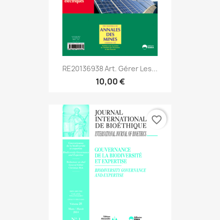
RE20136938 Art. Gérer Les...
10,00 €
favorite_border