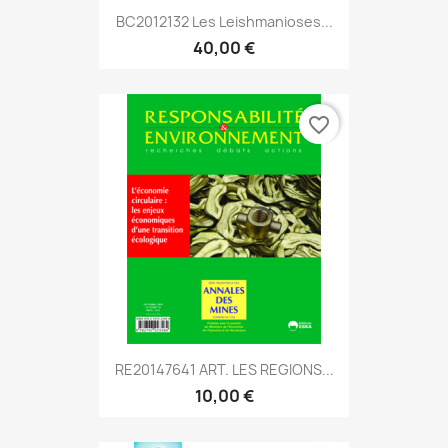
BC2012132 Les Leishmanioses...
40,00 €
favorite_border
RE20147641 ART. LES REGIONS...
10,00 €