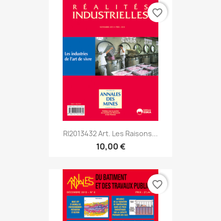
favorite_border
RI2013432 Art. Les Raisons...
10,00 €
favorite_border