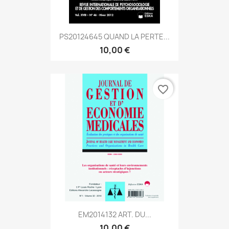
PS20124645 QUAND LA PERTE...
10,00 €
favorite_border
EM2014132 ART. DU...
10,00 €