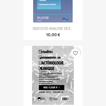
SI2012130 ANALYSE DES...
10,00 €
favorite_border