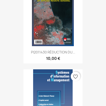
PI2011430 RÉDUCTION DU...
10,00 €
favorite_border