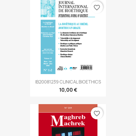
favorite_border
IB20081239 CLINICAL BIOETHICS
10,00 €
favorite_border