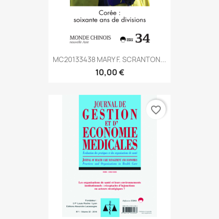
MC20133438 MARY F. SCRANTON...
10,00 €
favorite_border