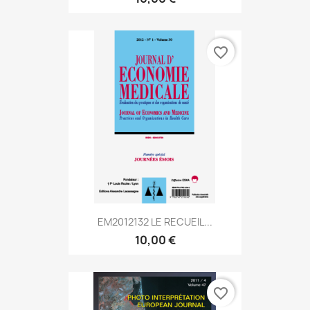
favorite_border
EM2012132 LE RECUEIL...
10,00 €
favorite_border