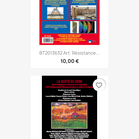
BT2013632 Art. Résistance...
10,00 €
favorite_border