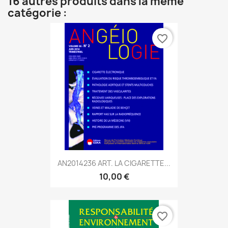
16 autres produits dans la même
catégorie :
favorite_border
AN2014236 ART. LA CIGARETTE...
10,00 €
favorite_border