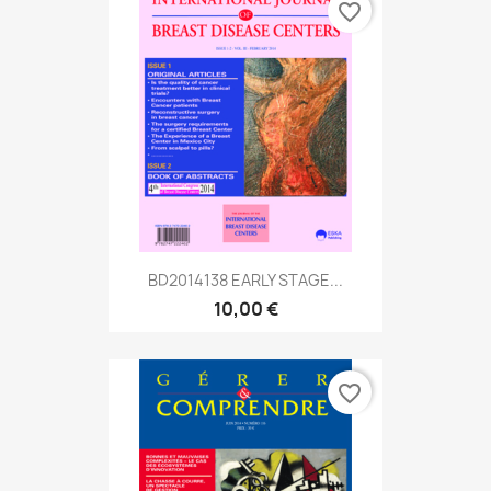
favorite_border
BD2014138 EARLY STAGE...
10,00 €
favorite_border