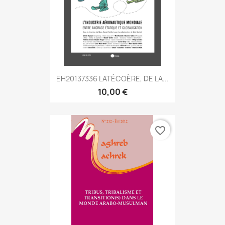
EH20137336 LATÉCOÈRE, DE LA...
10,00 €
favorite_border