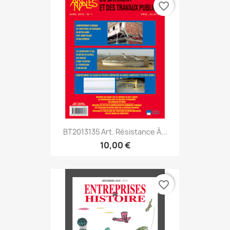
favorite_border
BT2013135 Art. Résistance À...
10,00 €
favorite_border