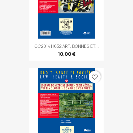
GC201411632 ART. BONNES ET...
10,00 €
favorite_border