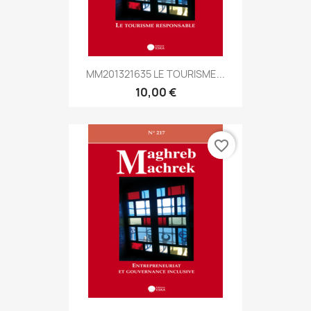
MM201321635 LE TOURISME...
10,00 €
favorite_border