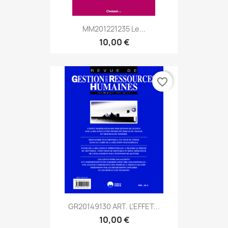
MM201221235 Le...
10,00 €
favorite_border
GR20149130 ART. L'EFFET...
10,00 €