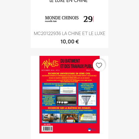
MC20122936 LA CHINE ET LE LUXE
10,00 €
favorite_border