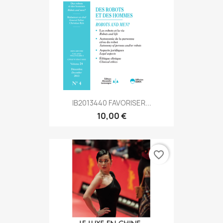
IB2013440 FAVORISER...
10,00 €
favorite_border