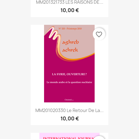
MM201321733 LES RAISONS DE...
10,00 €
favorite_border
MM201020330 Le Retour De La...
10,00 €