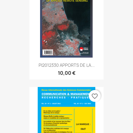
PI2012330 APPORTS DE LA...
10,00 €
favorite_border