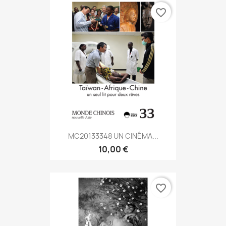
favorite_border
MC20133348 UN CINÉMA...
10,00 €
favorite_border