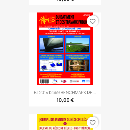
favorite_border
BT201412359 BENCHMARK DE...
10,00 €
favorite_border