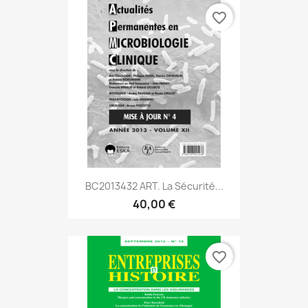
favorite_border
BC2013432 ART. La Sécurité...
40,00 €
favorite_border