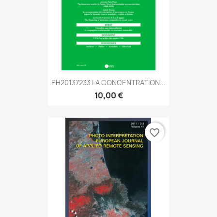
EH20137233 LA CONCENTRATION...
10,00 €
favorite_border