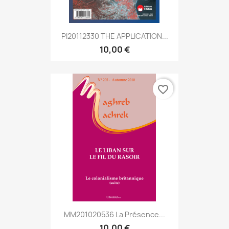
PI20112330 THE APPLICATION...
10,00 €
favorite_border
MM201020536 La Présence...
10,00 €