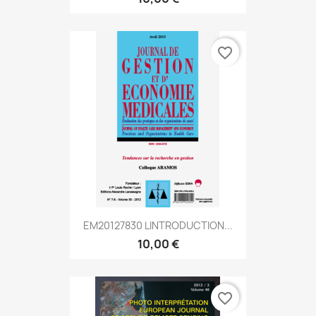
favorite_border
EM20127830 LINTRODUCTION...
10,00 €
favorite_border