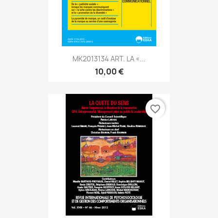
MK2013134 ART. LA «...
10,00 €
favorite_border