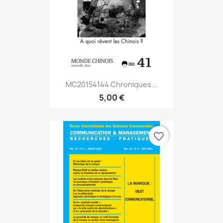
MC20154144 Chroniques...
5,00 €
favorite_border