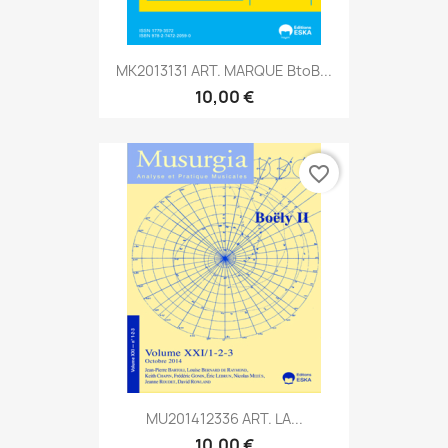
MK2013131 ART. MARQUE BtoB...
10,00 €
favorite_border
MU201412336 ART. LA...
10,00 €