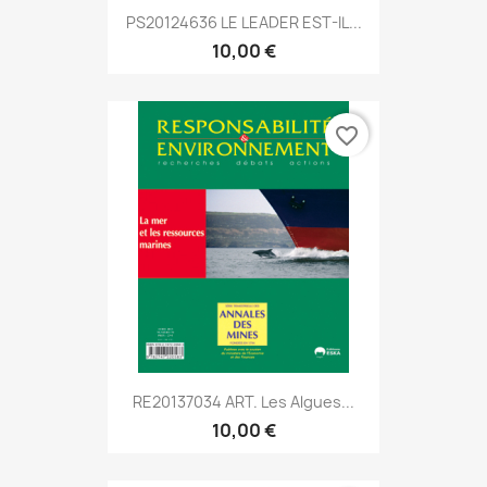
PS20124636 LE LEADER EST-IL...
10,00 €
favorite_border
RE20137034 ART. Les Algues...
10,00 €