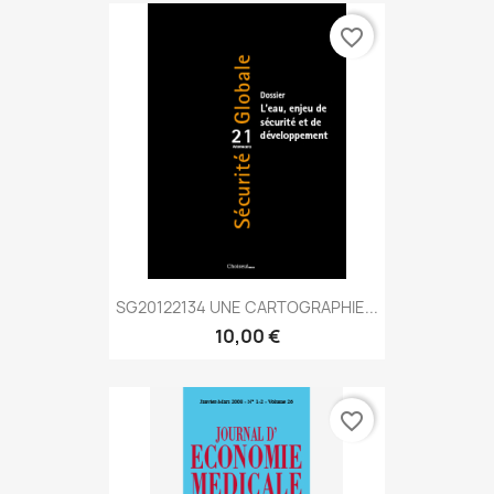
favorite_border
SG20122134 UNE CARTOGRAPHIE...
10,00 €
favorite_border