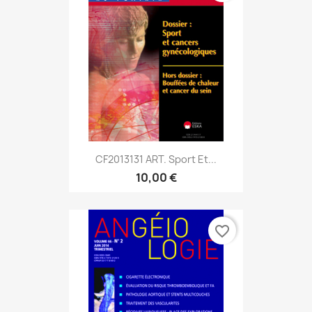
CF2013131 ART. Sport Et...
10,00 €
favorite_border