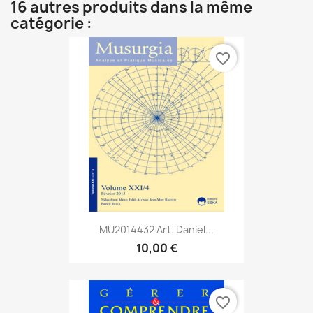
16 autres produits dans la même
catégorie :
favorite_border
MU2014432 Art. Daniel...
10,00 €
favorite_border