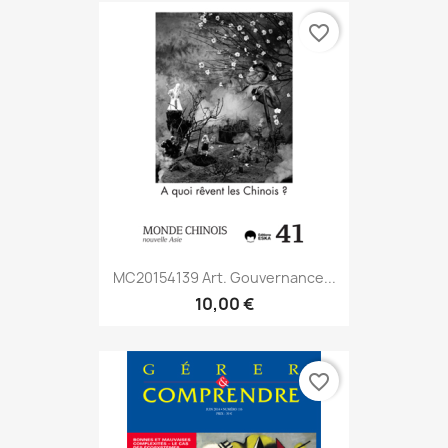
favorite_border
MC20154139 Art. Gouvernance...
10,00 €
favorite_border