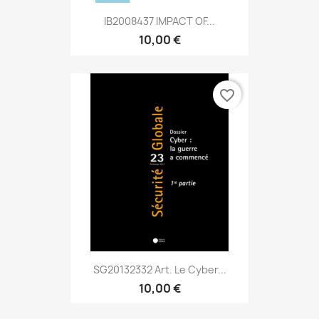
IB2008437 IMPACT OF...
10,00 €
favorite_border
SG20132332 Art. Le Cyber...
10,00 €