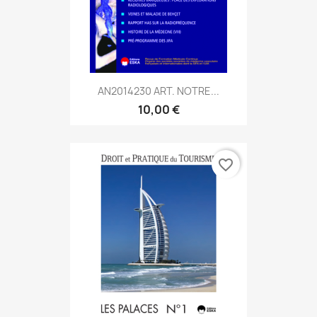
AN2014230 ART. NOTRE...
10,00 €
favorite_border