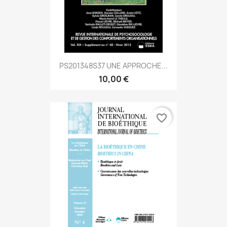
PS201348S37 UNE APPROCHE...
10,00 €
favorite_border