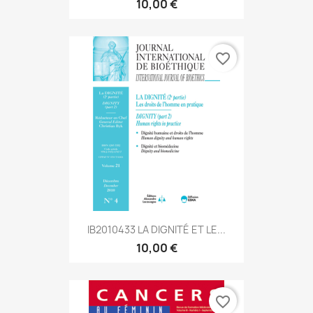
10,00 €
favorite_border
IB2010433 LA DIGNITÉ ET LE...
10,00 €
favorite_border