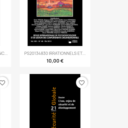
Aperçu rapide

C...
PS20134830 IRRATIONNELS ET...
10,00 €
vorite_border
favorite_border