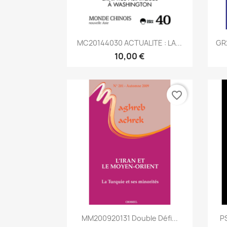
Aperçu rapide

MC20144030 ACTUALITE : LA...
GR2
10,00 €
favorite_border
Aperçu rapide

MM200920131 Double Défi...
PS