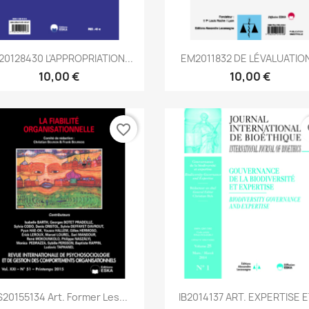
Aperçu rapide
Aperçu rapide


0128430 L'APPROPRIATION...
EM2011832 DE LÉVALUATION
10,00 €
10,00 €
favorite_border
fa
Aperçu rapide
Aperçu rapide


20155134 Art. Former Les...
IB2014137 ART. EXPERTISE ET