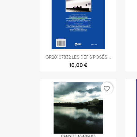
Aperçu rapide

GR20107832 LES DÉFIS POSÉS...
10,00 €
favorite_border