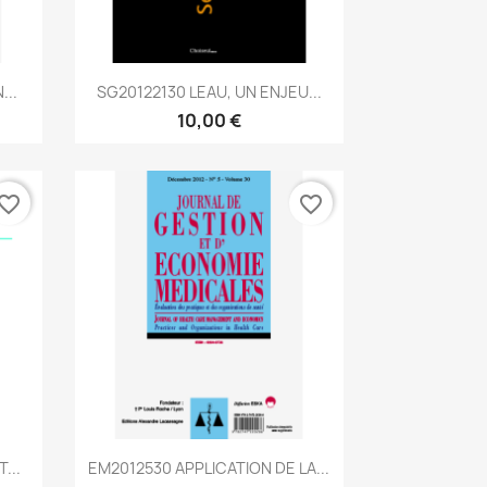
Aperçu rapide

...
SG20122130 LEAU, UN ENJEU...
10,00 €
vorite_border
favorite_border
Aperçu rapide

...
EM2012530 APPLICATION DE LA...