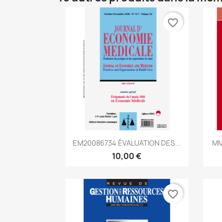
favorite_border
Aperçu rapide

EM20086734 ÉVALUATION DES...
MM
10,00 €
favorite_border