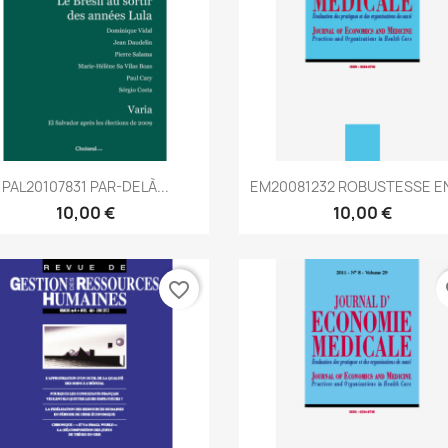
Aperçu rapide
Aperçu rapide


PAL20107831 PAR-DELÀ...
EM20081232 ROBUSTESSE EN
10,00 €
10,00 €
favorite_border
fa