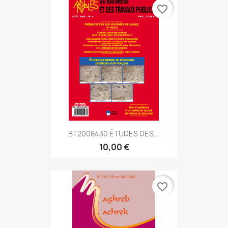
favorite_border
BT2008430 ÉTUDES DES...
10,00 €
favorite_border