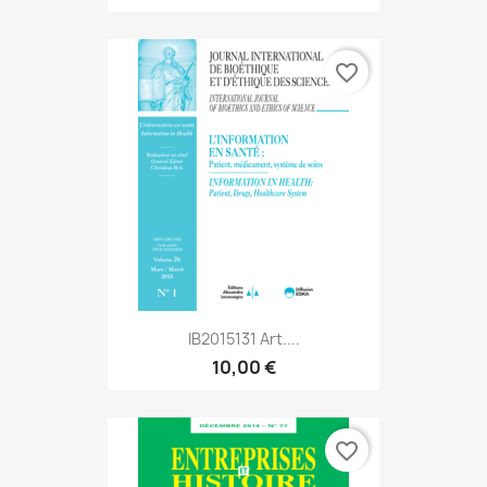
favorite_border
IB2015131 Art....
10,00 €
favorite_border