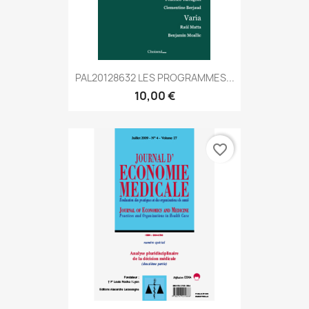
PAL20128632 LES PROGRAMMES...
10,00 €
favorite_border