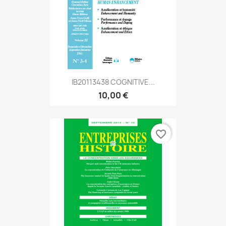
IB20113438 COGNITIVE...
10,00 €
favorite_border