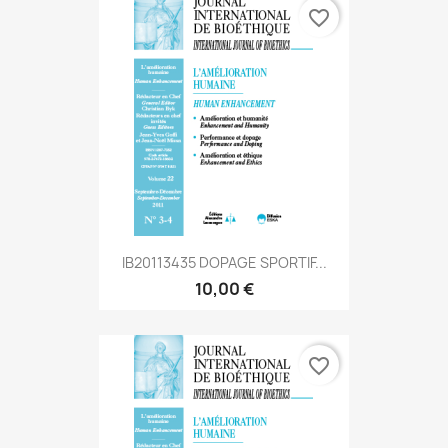
favorite_border
IB20113435 DOPAGE SPORTIF...
10,00 €
favorite_border