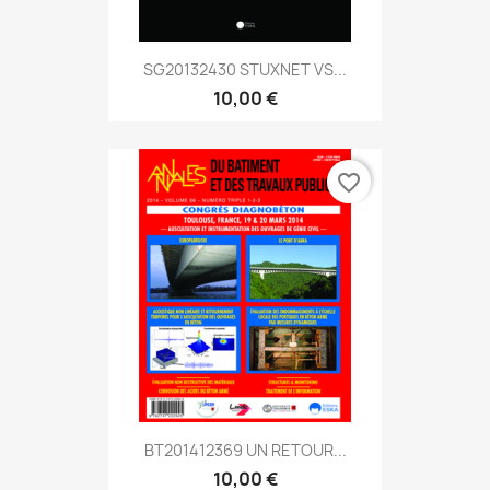
SG20132430 STUXNET VS...
10,00 €
favorite_border
BT201412369 UN RETOUR...
10,00 €