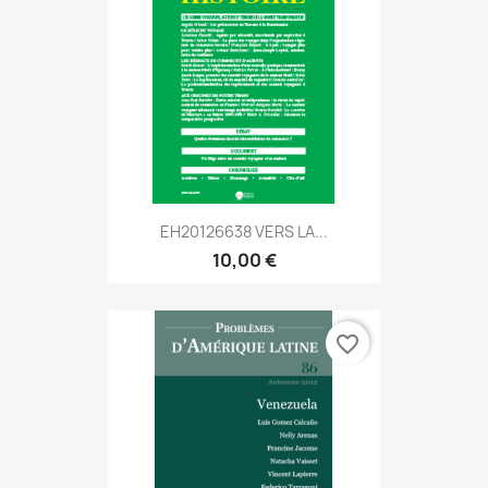
EH20126638 VERS LA...
10,00 €
favorite_border