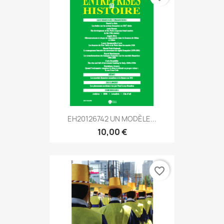
EH20126742 UN MODÈLE...
10,00 €
favorite_border