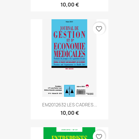
10,00 €
favorite_border
EM2012632 LES CADRES...
10,00 €
favorite_border