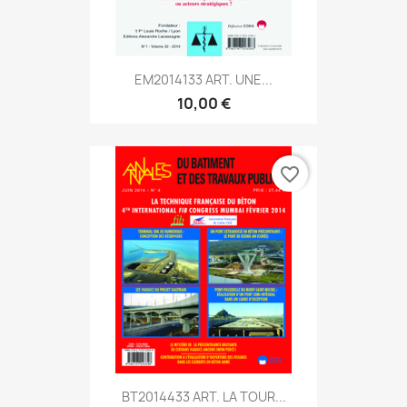
EM2014133 ART. UNE...
10,00 €
favorite_border
BT2014433 ART. LA TOUR...