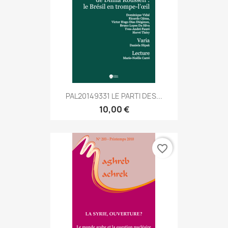
PAL20149331 LE PARTI DES...
10,00 €
favorite_border