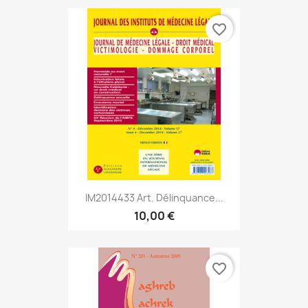
favorite_border
IM2014433 Art. Délinquance...
10,00 €
favorite_border