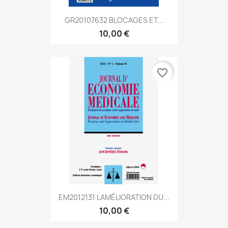
GR20107632 BLOCAGES ET...
10,00 €
favorite_border
EM2012131 LAMÉLIORATION DU...
10,00 €