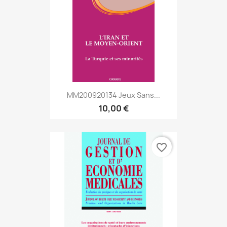
MM200920134 Jeux Sans...
10,00 €
favorite_border