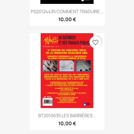
PS20124435 COMMENT TRADUIRE...
10,00 €
favorite_border
BT2010635 LES BARRIÈRES...
10,00 €