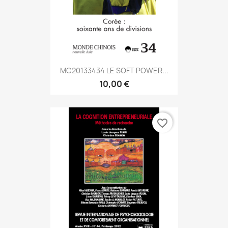
MC20133434 LE SOFT POWER...
10,00 €
favorite_border