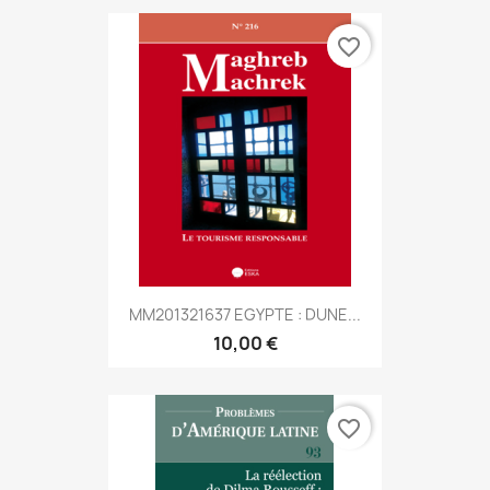
favorite_border
MM201321637 EGYPTE : DUNE...
10,00 €
favorite_border