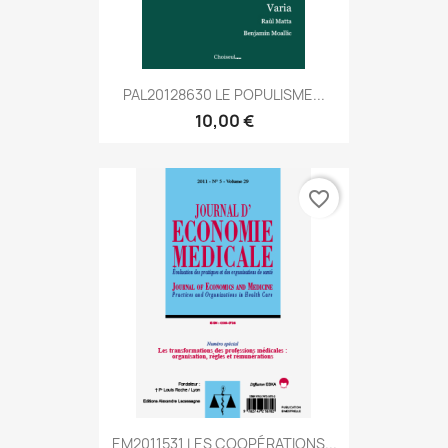
PAL20128630 LE POPULISME...
10,00 €
favorite_border
EM2011531 LES COOPÉRATIONS...