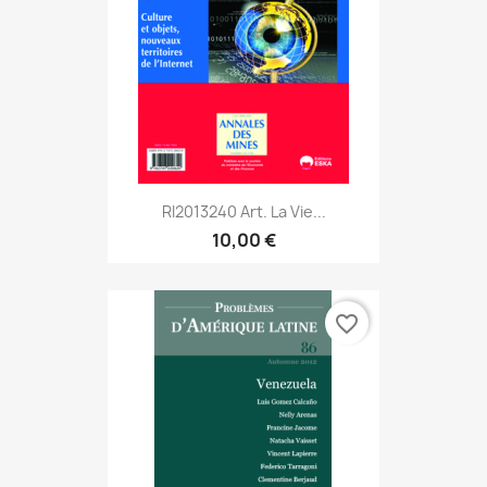
RI2013240 Art. La Vie...
10,00 €
favorite_border