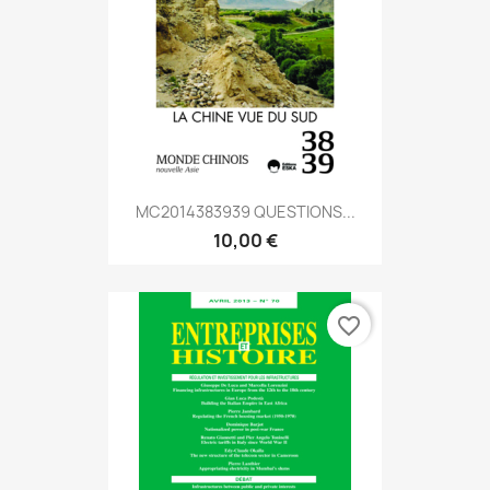
MC2014383939 QUESTIONS...
10,00 €
favorite_border