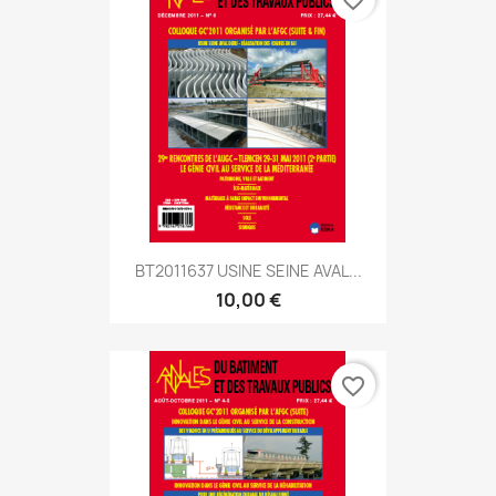
favorite_border
BT2011637 USINE SEINE AVAL...
10,00 €
favorite_border