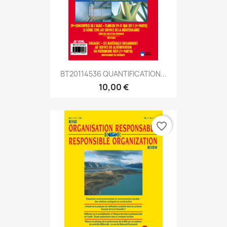
BT20114536 QUANTIFICATION...
10,00 €
favorite_border