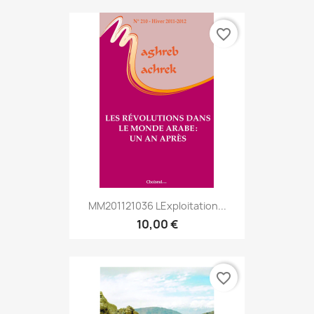
favorite_border
MM201121036 Lexploitation...
10,00 €
favorite_border