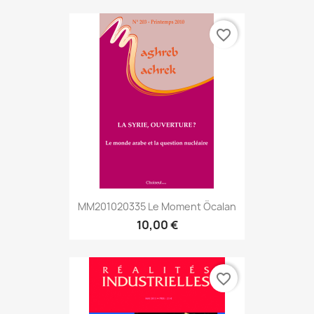
favorite_border
MM201020335 Le Moment Öcalan
10,00 €
favorite_border