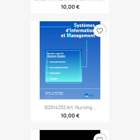
10,00 €
favorite_border
SI2014332 Art. Nursing...
10,00 €
favorite_border