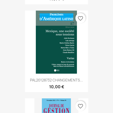
favorite_border
PAL20128732 CHANGEMENTS...
10,00 €
favorite_border