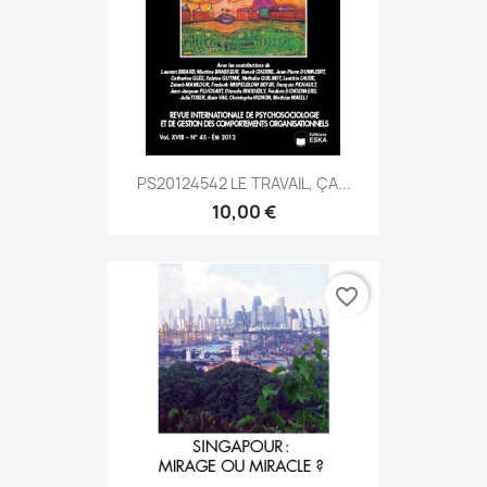
PS20124542 LE TRAVAIL, ÇA...
10,00 €
favorite_border