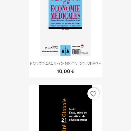
EM2012434 RECENSION DOUVRAGE
10,00 €
favorite_border