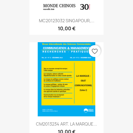
MC20123032 SINGAPOUR,...
10,00 €
favorite_border
CM2013234 ART. LA MARQUE...
10,00 €