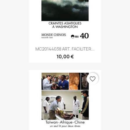
MC20144038 ART. FACILITER...
10,00 €
favorite_border