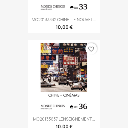
MC20133332 CHINE, LE NOUVEL...
10,00 €
favorite_border
MC20133637 LENSEIGNEMENT...
10,00 €