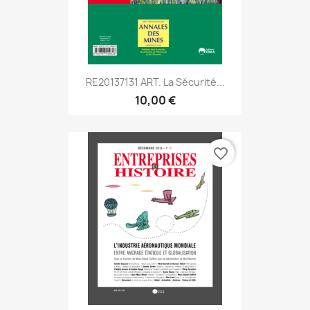
RE20137131 ART. La Sécurité...
10,00 €
favorite_border