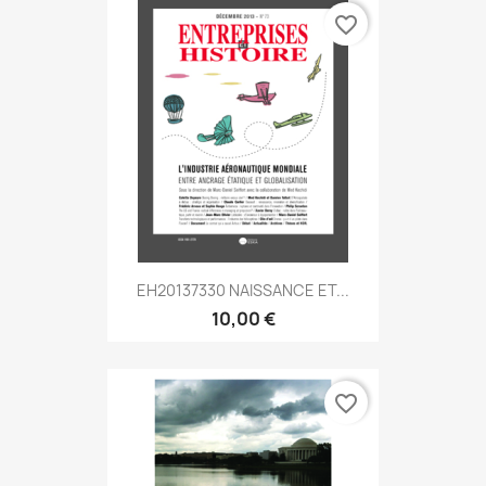
favorite_border
EH20137330 NAISSANCE ET...
10,00 €
favorite_border