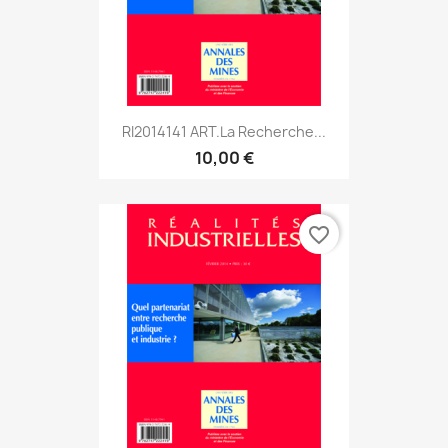
RI2014141 ART.La Recherche...
10,00 €
favorite_border