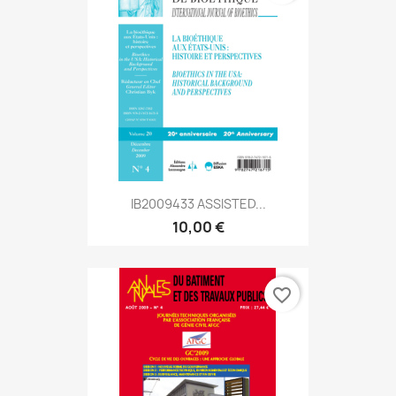
IB2009433 ASSISTED...
10,00 €
favorite_border