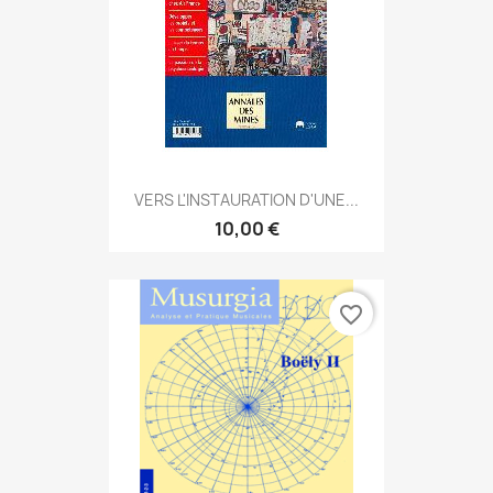
VERS L'INSTAURATION D'UNE...
10,00 €
favorite_border