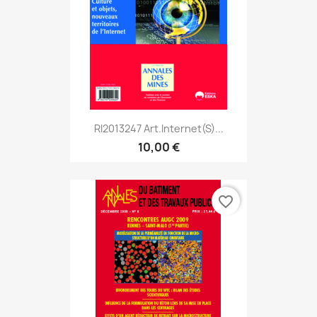
RI2013247 Art.Internet(s)...
10,00 €
favorite_border