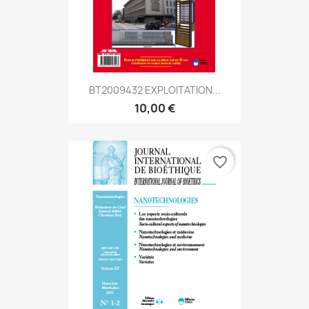
BT2009432 EXPLOITATION...
10,00 €
favorite_border