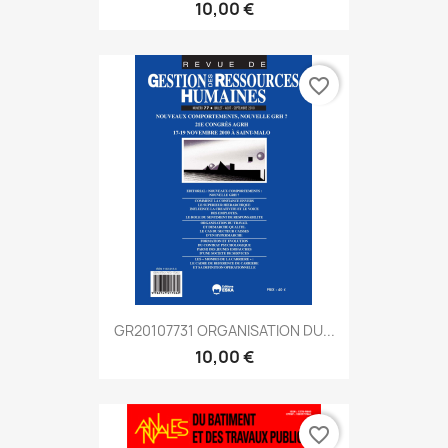
10,00 €
favorite_border
GR20107731 ORGANISATION DU...
10,00 €
favorite_border