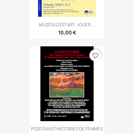
MU201412337 ART. JOUER,...
10,00 €
favorite_border
PS20124637 HISTOIRES DE FEMMES