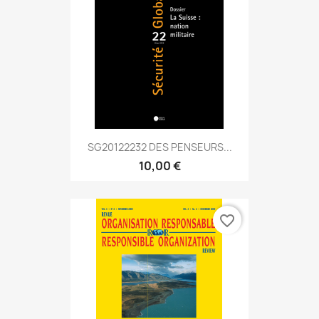
SG20122232 DES PENSEURS...
10,00 €
favorite_border