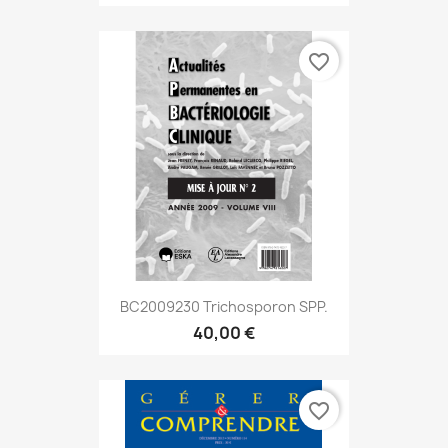
favorite_border
BC2009230 Trichosporon SPP.
40,00 €
favorite_border