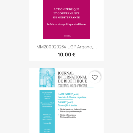
MM200920234 LIGP Argane,...
10,00 €
favorite_border