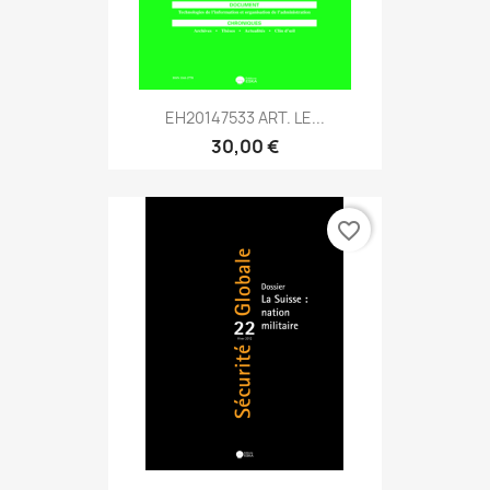
EH20147533 ART. LE...
30,00 €
favorite_border