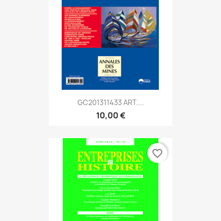
GC201311433 ART....
10,00 €
favorite_border