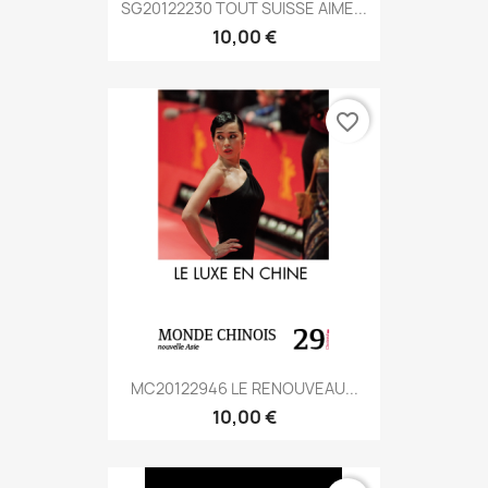
SG20122230 TOUT SUISSE AIME...
10,00 €
favorite_border
MC20122946 LE RENOUVEAU...
10,00 €