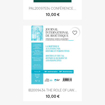
PAL20097534 CONFÉRENCE...
10,00 €
favorite_border
IB2009434 THE ROLE OF LAW...
10,00 €