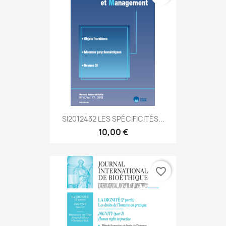
SI2012432 LES SPÉCIFICITÉS...
10,00 €
favorite_border