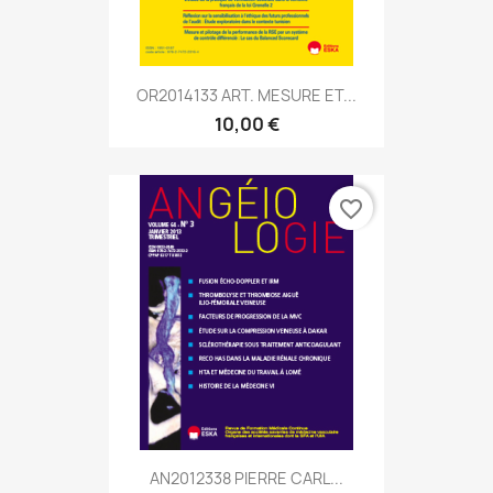
OR2014133 ART. MESURE ET...
10,00 €
favorite_border
AN2012338 PIERRE CARL...