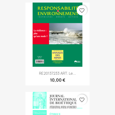
favorite_border
RE20137233 ART. Le...
10,00 €
favorite_border