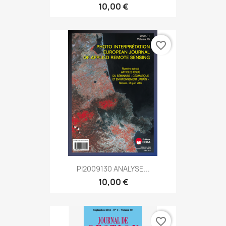
10,00 €
favorite_border
PI2009130 ANALYSE...
10,00 €
favorite_border