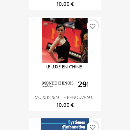
10,00 €
favorite_border
MC20122946 LE RENOUVEAU...
10,00 €
favorite_border