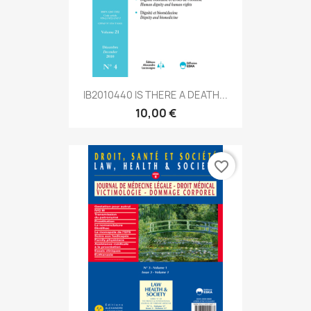
IB2010440 IS THERE A DEATH...
10,00 €
favorite_border