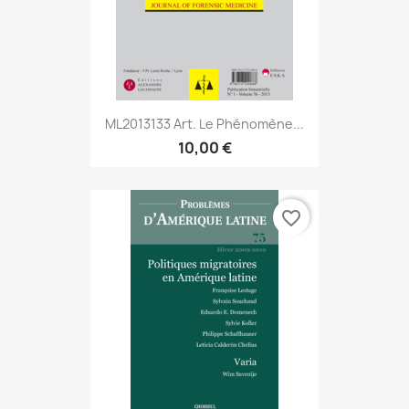
ML2013133 Art. Le Phénomène...
10,00 €
favorite_border