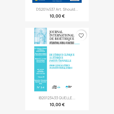
DS2014537 Art. Should...
10,00 €
favorite_border
IB20123433 QUELLE...
10,00 €