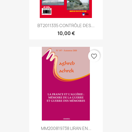
BT2011335 CONTRÔLE DES...
10,00 €
favorite_border
MM200819738 LIRAN EN...