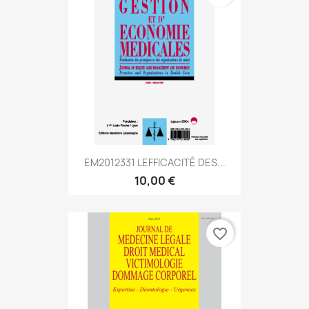
EM2012331 LEFFICACITÉ DES...
10,00 €
favorite_border