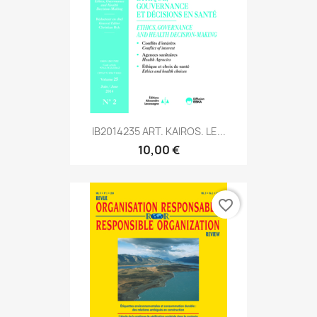
IB2014235 ART. KAIROS. LE...
10,00 €
favorite_border