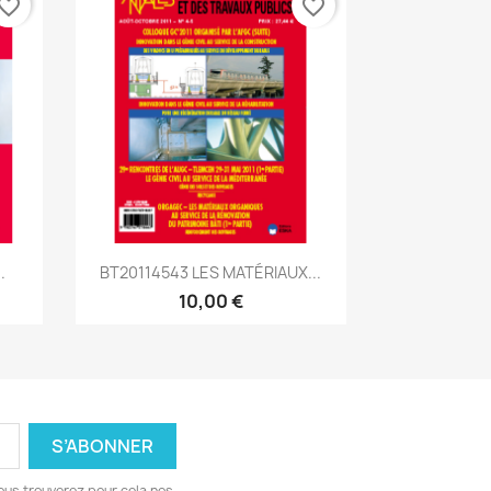
vorite_border
favorite_border
Aperçu rapide

.
BT20114543 LES MATÉRIAUX...
10,00 €
ous trouverez pour cela nos