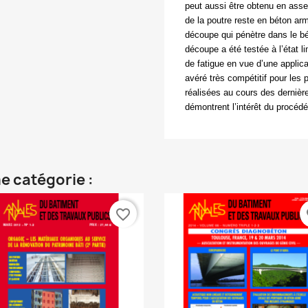
peut aussi être obtenu en ass
de la poutre reste en béton arm
découpe qui pénètre dans le b
découpe a été testée à l’état li
de fatigue en vue d’une applic
avéré très compétitif pour les 
réalisées au cours des dernièr
démontrent l’intérêt du procéd
e catégorie :
favorite_border
fa