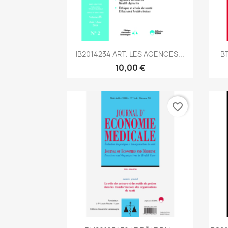
Aperçu rapide

IB2014234 ART. LES AGENCES...
B
10,00 €
favorite_border
Aperçu rapide