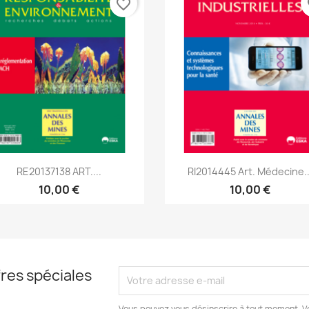
favorite_border
fa
Aperçu rapide
Aperçu rapide


RE20137138 ART....
RI2014445 Art. Médecine..
10,00 €
10,00 €
res spéciales
Vous pouvez vous désinscrire à tout moment. V