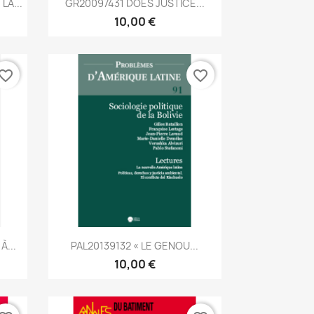

LA...
GR20097431 DOES JUSTICE...
10,00 €
vorite_border
favorite_border
Aperçu rapide

À...
PAL20139132 « LE GENOU...
10,00 €