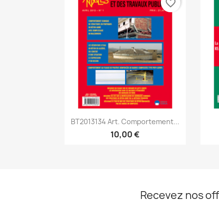
favorite_border
Aperçu rapide

BT2013134 Art. Comportement...
10,00 €
Recevez nos off