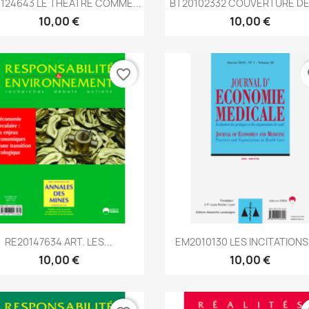


124643 LE THÉATRE COMME...
BT20102332 COUVERTURE DE 
10,00 €
10,00 €
favorite_border
fa
Aperçu rapide
Aperçu rapide


RE20147634 ART. LES...
EM2010130 LES INCITATIONS 
10,00 €
10,00 €