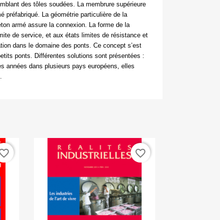
emblant des tôles soudées. La membrure supérieure
é préfabriqué. La géométrie particulière de la
éton armé assure la connexion. La forme de la
mite de service, et aux états limites de résistance et
ation dans le domaine des ponts. Ce concept s’est
petits ponts. Différentes solutions sont présentées :
es années dans plusieurs pays européens, elles
é.
vorite_border
favorite_border