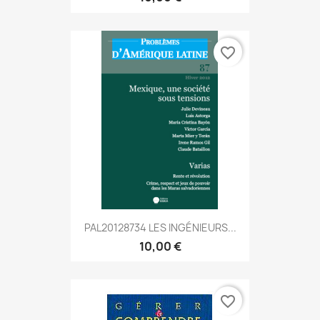
favorite_border
PAL20128734 LES INGÉNIEURS...
10,00 €
favorite_border