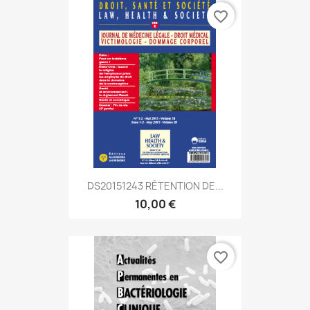
favorite_border
DS20151243 RÉTENTION DE...
10,00 €
favorite_border