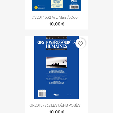
DS2014632 Art. Mais À Quoi...
10,00 €
favorite_border
GR20107832 LES DÉFIS POSÉS...
10,00 €