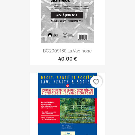
BC2009130 La Vaginose
40,00 €
favorite_border