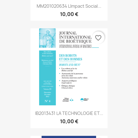
MM201020634 Limpact Social...
10,00 €
favorite_border
IB2013431 LA TECHNOLOGIE ET...
10,00 €