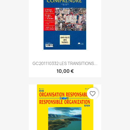
GC201110332 LES TRANSITIONS...
10,00 €
favorite_border