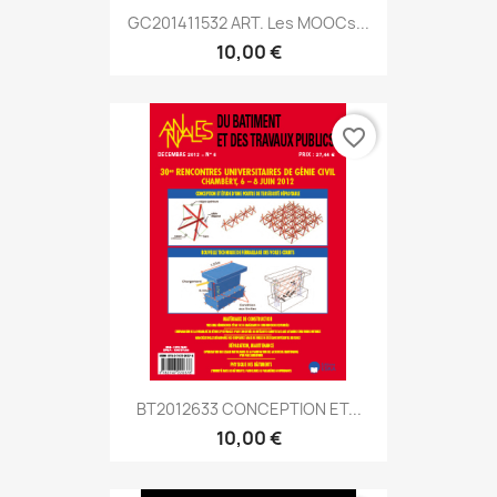
GC201411532 ART. Les MOOCs...
10,00 €
favorite_border
BT2012633 CONCEPTION ET...
10,00 €