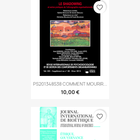
favorite_border
PS201348S38 COMMENT MOURIR...
10,00 €
favorite_border