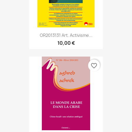
OR2013131 Art. Activisme...
10,00 €
favorite_border