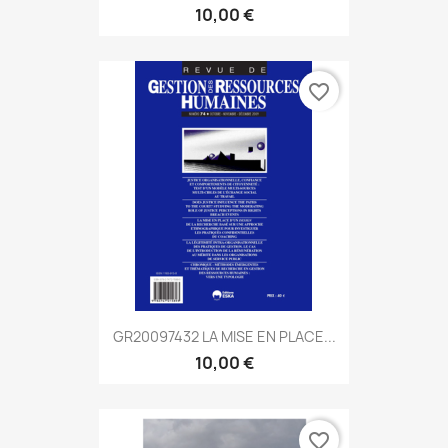
10,00 €
favorite_border
GR20097432 LA MISE EN PLACE...
10,00 €
favorite_border