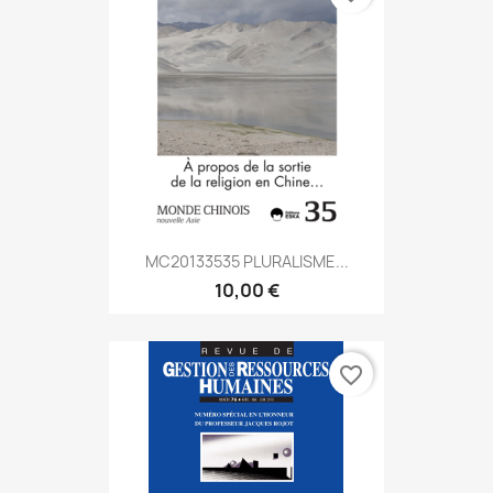
MC20133535 PLURALISME...
10,00 €
favorite_border