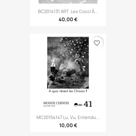
BC2014131 ART. Les Cocci À...
40,00 €
favorite_border
MC20154147 Lu, Vu, Entendu...
10,00 €