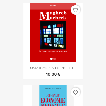
favorite_border
MM201321831 VIOLENCE ET...
10,00 €
favorite_border