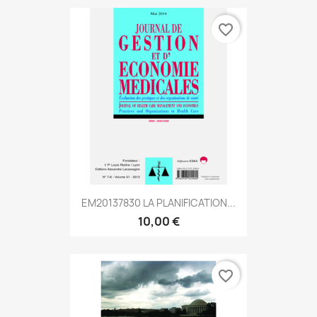
favorite_border
EM20137830 LA PLANIFICATION...
10,00 €
favorite_border