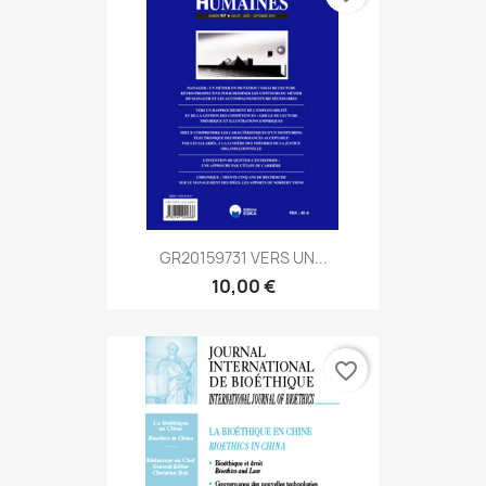
GR20159731 VERS UN...
10,00 €
favorite_border