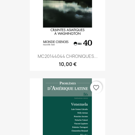
MC20144044 CHRONIQUES...
10,00 €
favorite_border