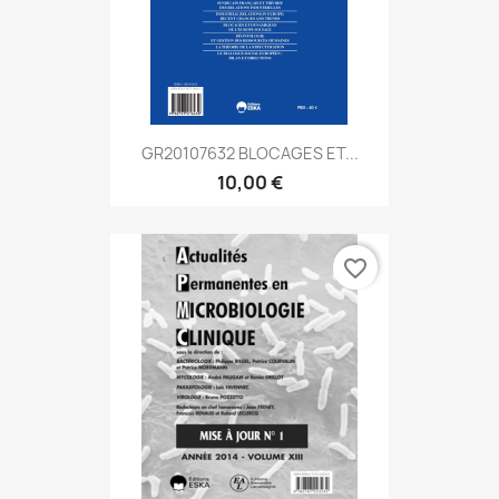
GR20107632 BLOCAGES ET...
10,00 €
favorite_border