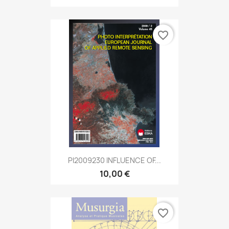
favorite_border
PI2009230 INFLUENCE OF...
10,00 €
favorite_border