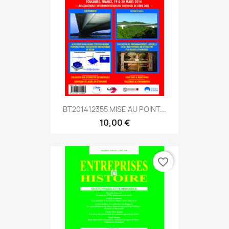
BT201412355 MISE AU POINT...
10,00 €
favorite_border