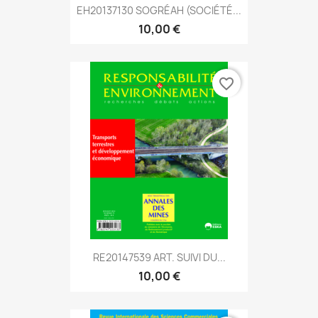
EH20137130 SOGRÉAH (SOCIÉTÉ...
10,00 €
favorite_border
RE20147539 ART. SUIVI DU...
10,00 €