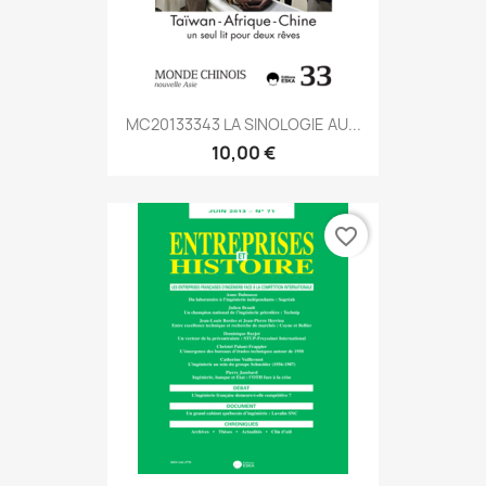
MC20133343 LA SINOLOGIE AU...
10,00 €
favorite_border