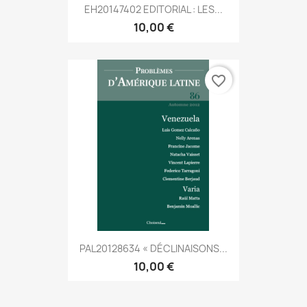
EH20147402 EDITORIAL : LES...
10,00 €
favorite_border
PAL20128634 « DÉCLINAISONS...
10,00 €