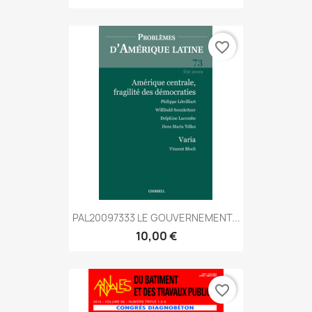
favorite_border
PAL20097333 LE GOUVERNEMENT...
10,00 €
favorite_border