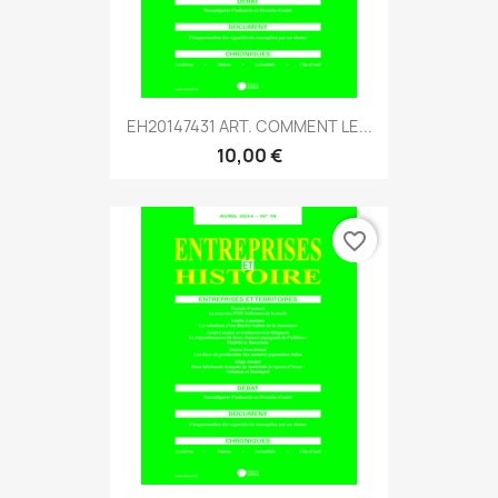
EH20147431 ART. COMMENT LE...
10,00 €
favorite_border