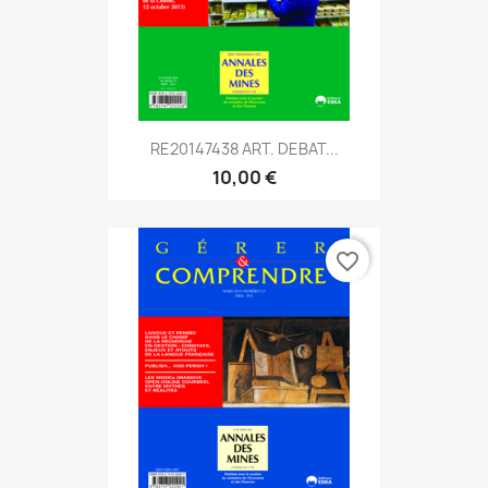
RE20147438 ART. DEBAT...
10,00 €
favorite_border