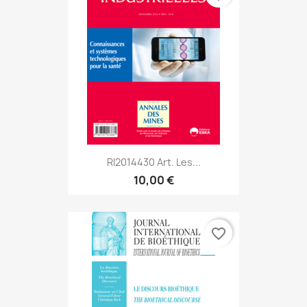
RI2014430 Art. Les...
10,00 €
favorite_border