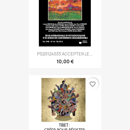
PS20124533 ACCEPTER LE...
10,00 €
favorite_border