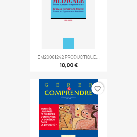
EM20081242 PRODUCTIQUE...
10,00 €
favorite_border