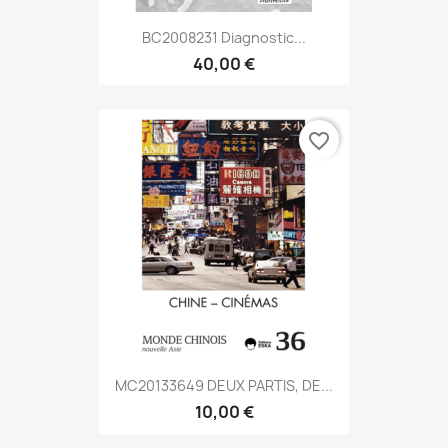
BC2008231 Diagnostic...
40,00 €
favorite_border
MC20133649 DEUX PARTIS, DE...
10,00 €