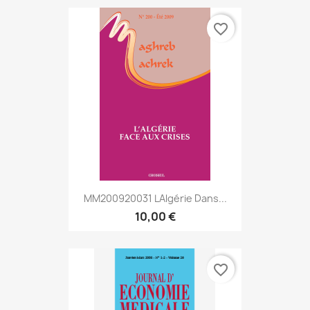
favorite_border
MM200920031 LAlgérie Dans...
10,00 €
favorite_border