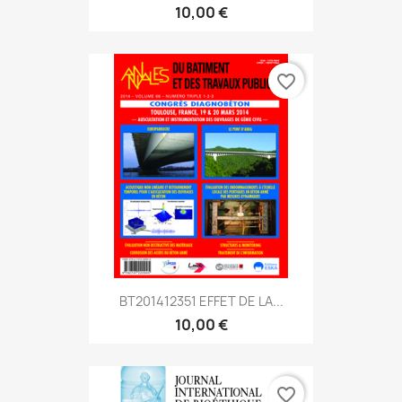
10,00 €
favorite_border
BT201412351 EFFET DE LA...
10,00 €
favorite_border