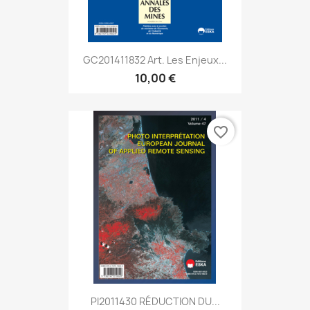
GC201411832 Art. Les Enjeux...
10,00 €
favorite_border
PI2011430 RÉDUCTION DU...