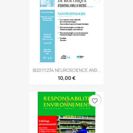
IB20111234 NEUROSCIENCE AND...
10,00 €
favorite_border