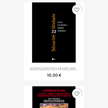
favorite_border
SG20122232 DES PENSEURS...
10,00 €
favorite_border