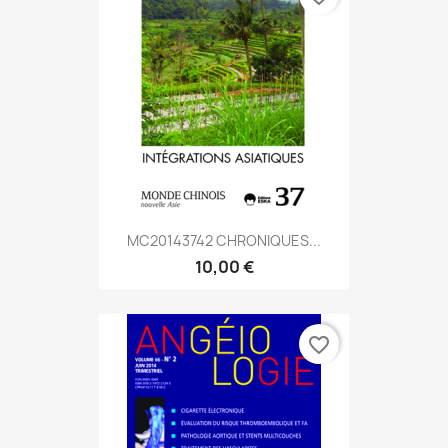
MC20143742 CHRONIQUES...
10,00 €
favorite_border