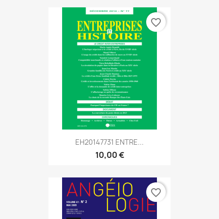
favorite_border
EH20147731 ENTRE...
10,00 €
favorite_border