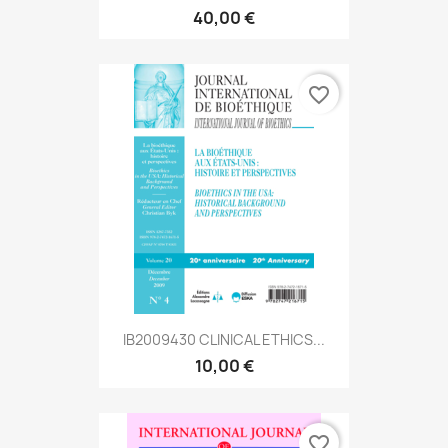
40,00 €
favorite_border
IB2009430 CLINICAL ETHICS...
10,00 €
favorite_border