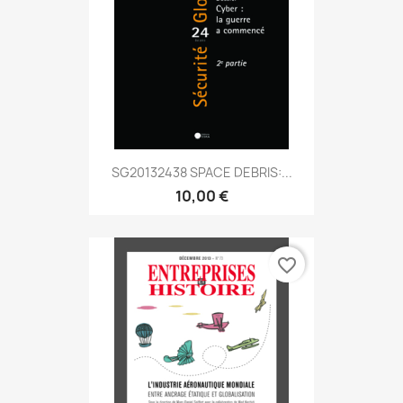
SG20132438 SPACE DEBRIS:...
10,00 €
favorite_border