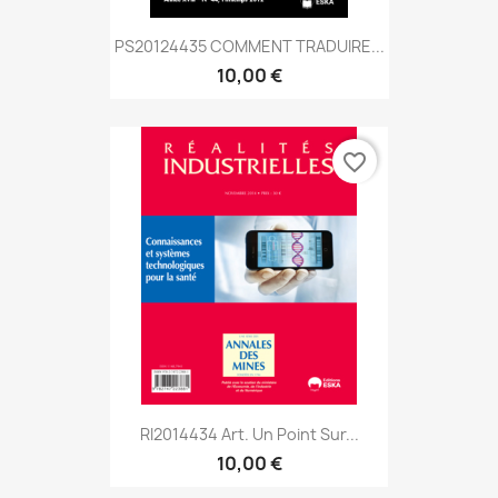
PS20124435 COMMENT TRADUIRE...
10,00 €
favorite_border
RI2014434 Art. Un Point Sur...
10,00 €