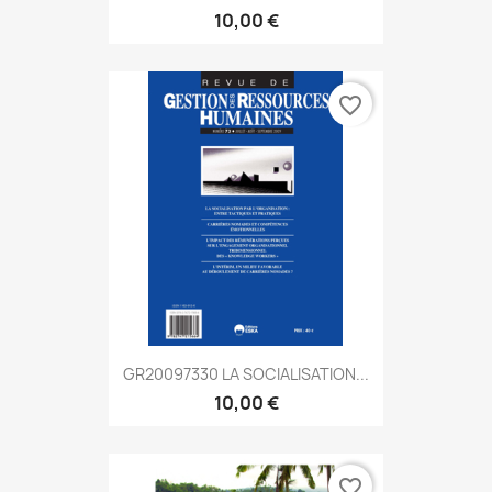
10,00 €
favorite_border
GR20097330 LA SOCIALISATION...
10,00 €
favorite_border