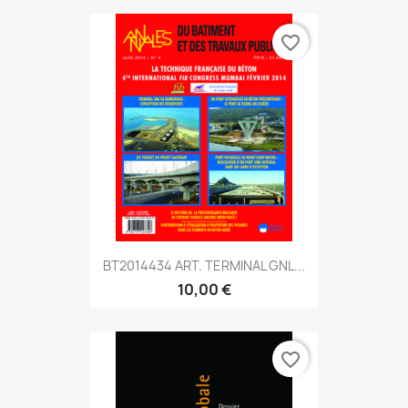
favorite_border
BT2014434 ART. TERMINAL GNL...
10,00 €
favorite_border