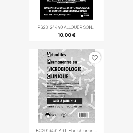
PS20124440 ALLOUER SON...
10,00 €
favorite_border
BC2013431 ART. Ehrlichioses...