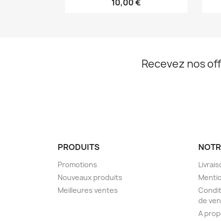
10,00 €
Recevez nos off
PRODUITS
NOTR
Promotions
Livrai
Nouveaux produits
Mentio
Meilleures ventes
Condit
de ven
A pro