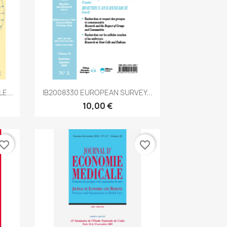
Aperçu rapide

E...
IB2008330 EUROPEAN SURVEY...
10,00 €
vorite_border
favorite_border