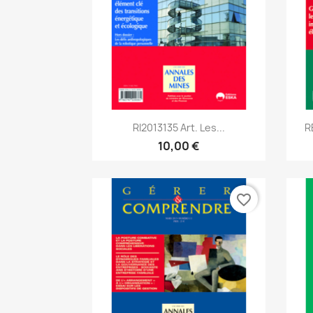
Aperçu rapide

RI2013135 Art. Les...
R
10,00 €
favorite_border