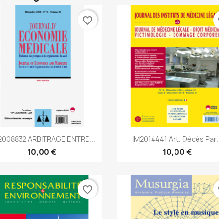
favorite_border
fa
Aperçu rapide
Aperçu rapide


008832 ARBITRAGE ENTRE...
IM2014441 Art. Décès Par..
10,00 €
10,00 €
favorite_border
fa