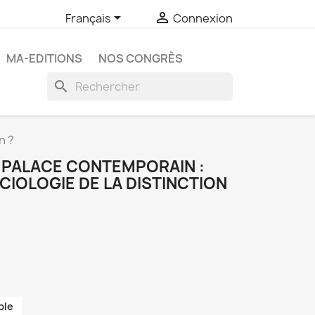


Français
Connexion
MA-EDITIONS
NOS CONGRÈS
search
n ?
E PALACE CONTEMPORAIN :
IOLOGIE DE LA DISTINCTION
ble