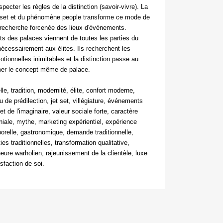
specter les règles de la distinction (savoir-vivre). La
 set et du phénomène people transforme ce mode de
a recherche forcenée des lieux d'évènements.
nts des palaces viennent de toutes les parties du
écessairement aux élites. Ils recherchent les
tionnelles inimitables et la distinction passe au
mer le concept même de palace.
elle, tradition, modernité, élite, confort moderne,
 de prédilection, jet set, villégiature, événements
et de l'imaginaire, valeur sociale forte, caractère
niale, mythe, marketing expérientiel, expérience
rporelle, gastronomique, demande traditionnelle,
ties traditionnelles, transformation qualitative,
heure warholien, rajeunissement de la clientèle, luxe
isfaction de soi.