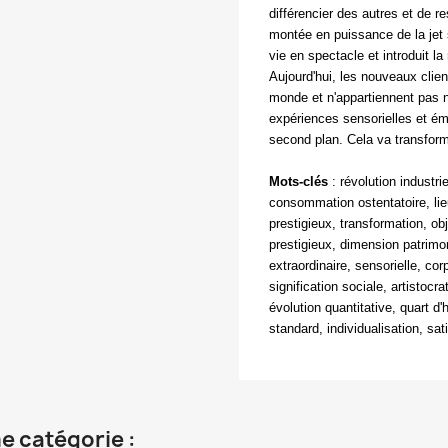
différencier des autres et de re
montée en puissance de la jet
vie en spectacle et introduit l
Aujourd'hui, les nouveaux clie
monde et n'appartiennent pas n
expériences sensorielles et émo
second plan. Cela va transfor
Mots-clés
:
révolution industri
consommation ostentatoire, lieu
prestigieux, transformation, obj
prestigieux, dimension patrimo
extraordinaire, sensorielle, co
signification sociale, artistocra
évolution quantitative, quart d'
standard, individualisation, sat
e catégorie :