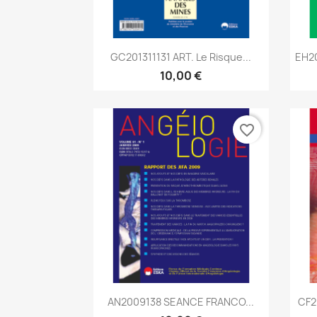
Aperçu rapide

GC201311131 ART. Le Risque...
EH2
10,00 €
favorite_border
Aperçu rapide

AN2009138 SEANCE FRANCO...
CF2