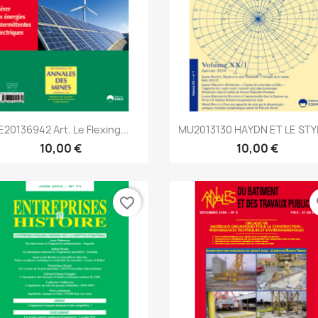
Aperçu rapide
Aperçu rapide


E20136942 Art. Le Flexing...
MU2013130 HAYDN ET LE STYL
10,00 €
10,00 €
favorite_border
fa