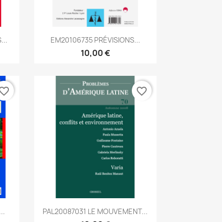
Aperçu rapide

...
EM20106735 PRÉVISIONS...
10,00 €
vorite_border
favorite_border
Aperçu rapide

..
PAL20087031 LE MOUVEMENT...