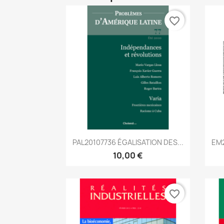
favorite_border
Aperçu rapide

PAL20107736 ÉGALISATION DES...
EM2
10,00 €
favorite_border