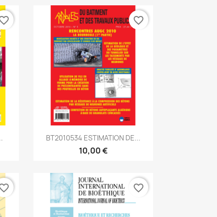
vorite_border
favorite_border
Aperçu rapide

.
BT2010534 ESTIMATION DE...
10,00 €
vorite_border
favorite_border