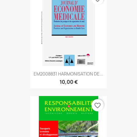
EM2008831 HARMONISATION DE...
10,00 €
favorite_border