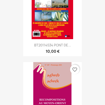
BT20114534 PONT DE...
10,00 €
favorite_border