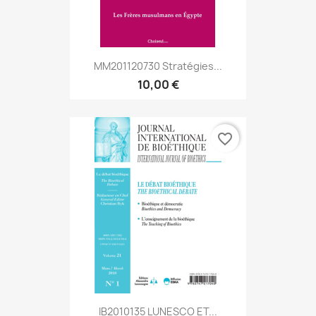
MM201120730 Stratégies...
10,00 €
favorite_border
IB2010135 LUNESCO ET...