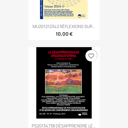
MU201212342 RÉFLEXIONS SUR...
10,00 €
favorite_border
PS20134738 DÉSAPPRENDRE LE...