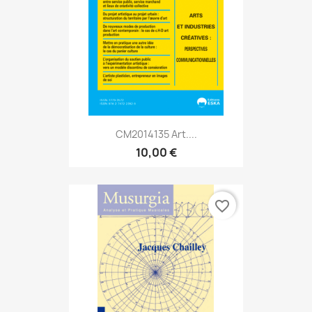
CM2014135 Art....
10,00 €
favorite_border