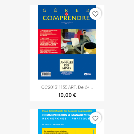
favorite_border
GC201311135 ART. De L’«...
10,00 €
favorite_border