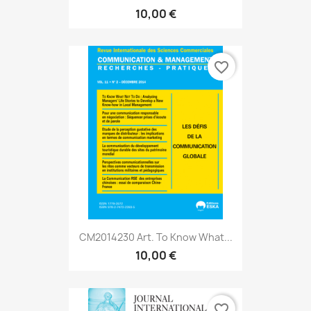
10,00 €
favorite_border
CM2014230 Art. To Know What...
10,00 €
favorite_border