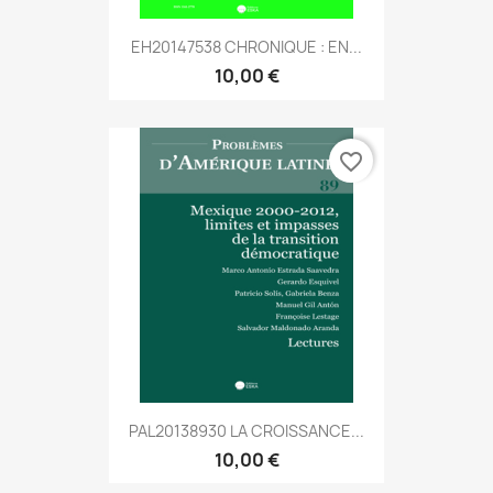
EH20147538 CHRONIQUE : EN...
10,00 €
favorite_border
PAL20138930 LA CROISSANCE...
10,00 €