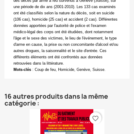
des décès par arme à feu survenus à Genève (Suisse), sur
une période de dix ans (2001-2010). Les 133 cas examinés
ont été classifiés selon la nature du décès, soit en suicide
(106 cas), homicide (25 cas) et accident (2 cas). Différentes
données apportées par l'autorité de police et l'examen
médico-légal des corps ont été étudiées, dont notamment
l'âge et le sexe des victimes, le lieu de l'événement, le type
d'arme en cause, la prise ou non concomitante d'alcool et/ou
autres drogues, la saisonnalité et le site d'entrée. Ces
différents éléments ont été confrontés aux données
retrouvées dans la littérature.
Mots-clés
:
Coup de feu, Homicide, Genève, Suisse.
16 autres produits dans la même
catégorie :
favorite_border