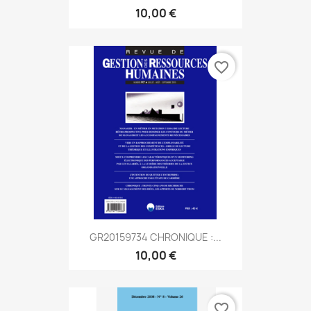
10,00 €
favorite_border
GR20159734 CHRONIQUE :...
10,00 €
favorite_border