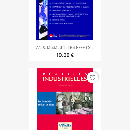
AN2013333 ART. LES EFFETS...
10,00 €
favorite_border