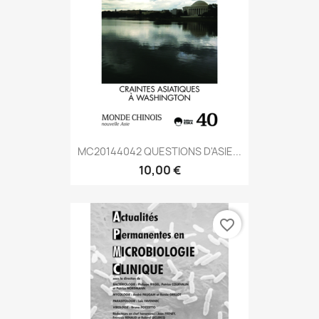
MC20144042 QUESTIONS D'ASIE...
10,00 €
favorite_border