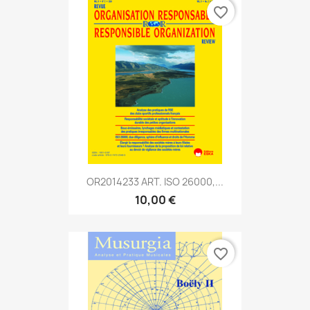
favorite_border
OR2014233 ART. ISO 26000,...
10,00 €
favorite_border