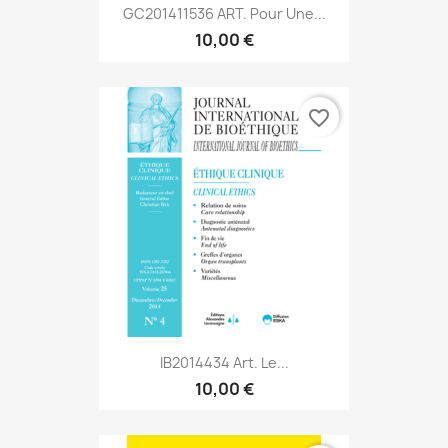
GC201411536 ART. Pour Une...
10,00 €
favorite_border
IB2014434 Art. Le...
10,00 €