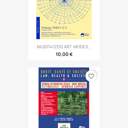
MU201412332 ART. MODES...
10,00 €
favorite_border