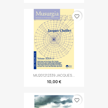
favorite_border
MU201212339 JACQUES...
10,00 €
favorite_border