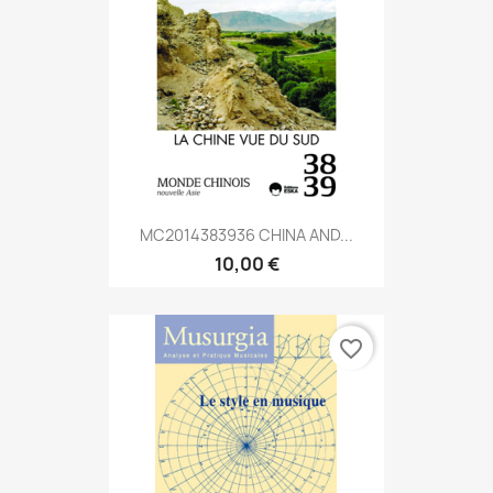
MC2014383936 CHINA AND...
10,00 €
favorite_border