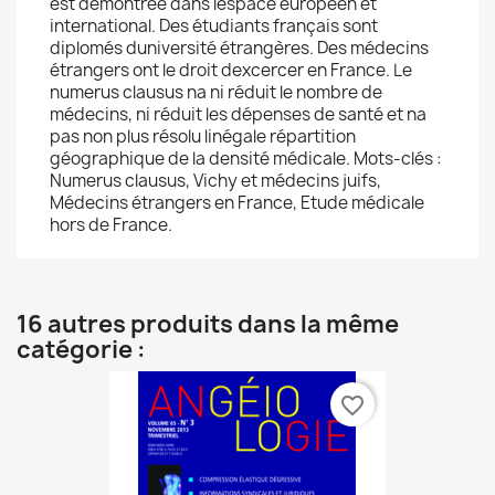
est démontrée dans lespace européen et
international. Des étudiants français sont
diplomés duniversité étrangères. Des médecins
étrangers ont le droit dexcercer en France. Le
numerus clausus na ni réduit le nombre de
médecins, ni réduit les dépenses de santé et na
pas non plus résolu linégale répartition
géographique de la densité médicale. Mots-clés :
Numerus clausus, Vichy et médecins juifs,
Médecins étrangers en France, Etude médicale
hors de France.
16 autres produits dans la même
catégorie :
favorite_border