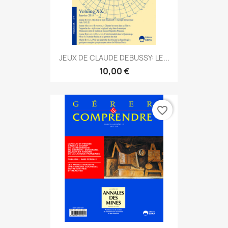
JEUX DE CLAUDE DEBUSSY: LE...
10,00 €
favorite_border