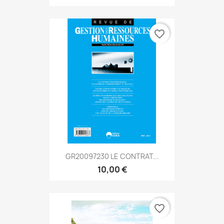
favorite_border
GR20097230 LE CONTRAT...
10,00 €
favorite_border