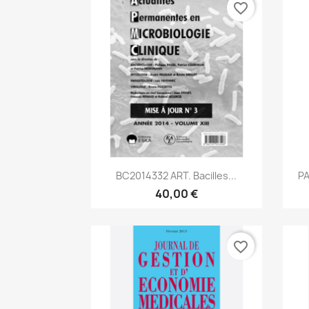
favorite_border
Aperçu rapide

BC2014332 ART. Bacilles...
P
40,00 €
favorite_border