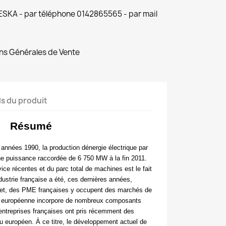
 ESKA - par téléphone 0142865565 - par mail
ns Générales de Vente
ls du produit
Résumé
années 1990, la production dénergie électrique par
une puissance raccordée de 6 750 MW à la fin 2011.
vice récentes et du parc total de machines est le fait
ndustrie française a été, ces dernières années,
ffet, des PME françaises y occupent des marchés de
strie européenne incorpore de nombreux composants
 entreprises françaises ont pris récemment des
au européen. À ce titre, le développement actuel de