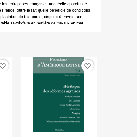
 les entreprises françaises une réelle opportunité
a France, outre le fait quelle bénéficie de conditions
plantation de tels parcs, dispose à travers son
ritable savoir-faire en matière de travaux en mer.
vorite_border
favorite_border