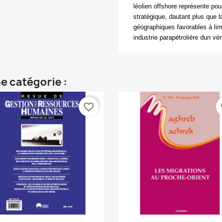
léolien
offshore
représente pour
stratégique, dautant plus que l
géographiques favorables à lim
industrie parapétrolière dun vé
e catégorie :
favorite_border
fa