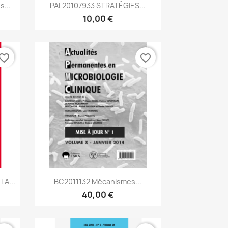
Aperçu rapide

...
PAL20107933 STRATÉGIES...
10,00 €
vorite_border
favorite_border
Aperçu rapide

A...
BC2011132 Mécanismes...
40,00 €