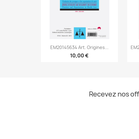
Aperçu rapide

EM20145634 Art. Origines...
EM2
10,00 €
Recevez nos off