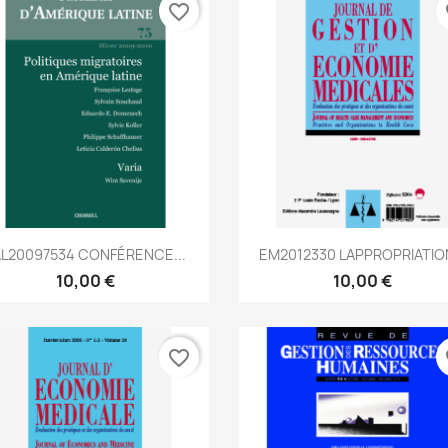
favorite_border
fa
Aperçu rapide
Aperçu rapide


AL20097534 CONFÉRENCE...
EM2012330 LAPPROPRIATION
10,00 €
10,00 €
favorite_border
fa