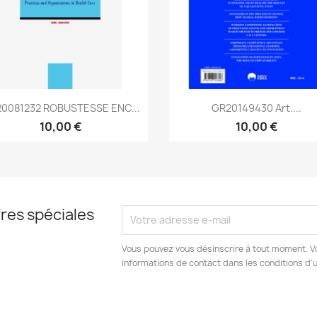
Aperçu rapide
Aperçu rapide


0081232 ROBUSTESSE ENC...
GR20149430 Art....
10,00 €
10,00 €
res spéciales
Vous pouvez vous désinscrire à tout moment. V
informations de contact dans les conditions d'ut