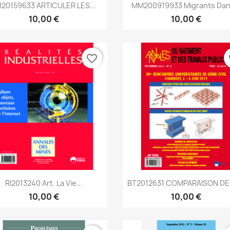
Aperçu rapide
Aperçu rapide


20159633 ARTICULER LES...
MM200919933 Migrants Dans
10,00 €
10,00 €
favorite_border
fa
Aperçu rapide
Aperçu rapide


RI2013240 Art. La Vie...
BT2012631 COMPARAISON DE L
10,00 €
10,00 €