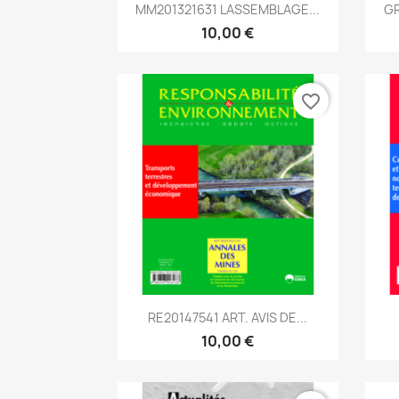
Aperçu rapide

MM201321631 LASSEMBLAGE...
GR
10,00 €
favorite_border
Aperçu rapide

RE20147541 ART. AVIS DE...
10,00 €