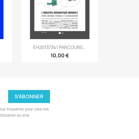
Aperçu rapide

EH20137341 PARCOURS...
10,00 €
ous trouverez pour cela nos
ilisation du site.