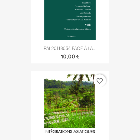
PAL20118034 FACE À LA...
10,00 €
favorite_border