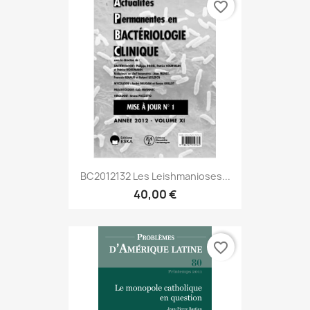
favorite_border
BC2012132 Les Leishmanioses...
40,00 €
favorite_border