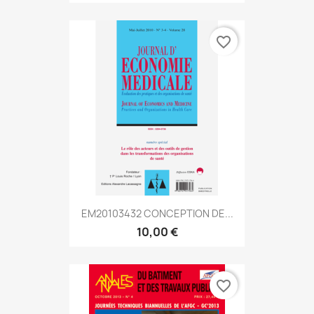
favorite_border
EM20103432 CONCEPTION DE...
10,00 €
favorite_border