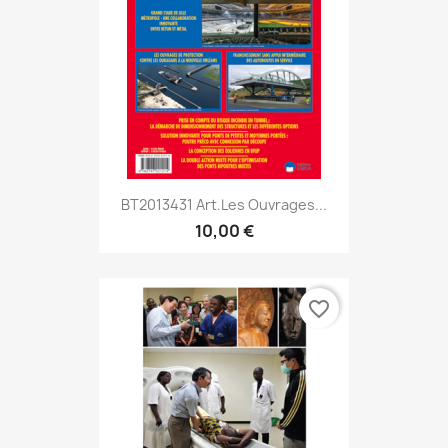
BT2013431 Art.Les Ouvrages...
10,00 €
favorite_border