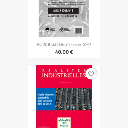
BC2010331 Geotrichum SPP.
40,00 €
favorite_border