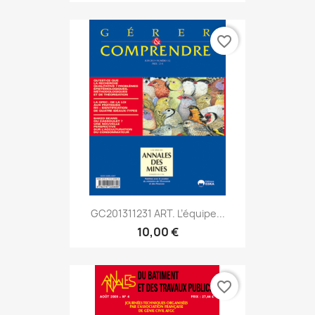
favorite_border
GC201311231 ART. L’équipe...
10,00 €
favorite_border