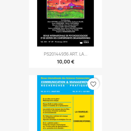
PS20144936 ART. LA...
10,00 €
favorite_border