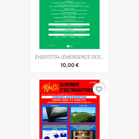
EH20137134 LÉMERGENCE DES...
10,00 €
favorite_border