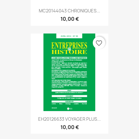
MC20144043 CHRONIQUES...
10,00 €
favorite_border
EH20126633 VOYAGER PLUS...
10,00 €