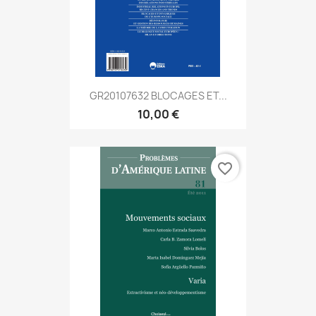
GR20107632 BLOCAGES ET...
10,00 €
favorite_border