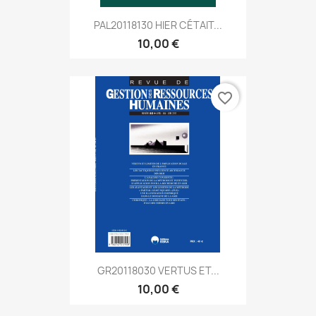
PAL20118130 HIER CÉTAIT...
10,00 €
favorite_border
GR20118030 VERTUS ET...
10,00 €