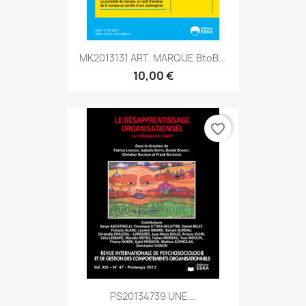
MK2013131 ART. MARQUE BtoB...
10,00 €
favorite_border
PS20134739 UNE...