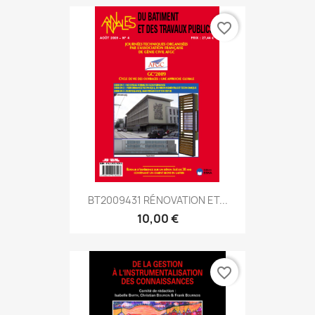
favorite_border
BT2009431 RÉNOVATION ET...
10,00 €
favorite_border