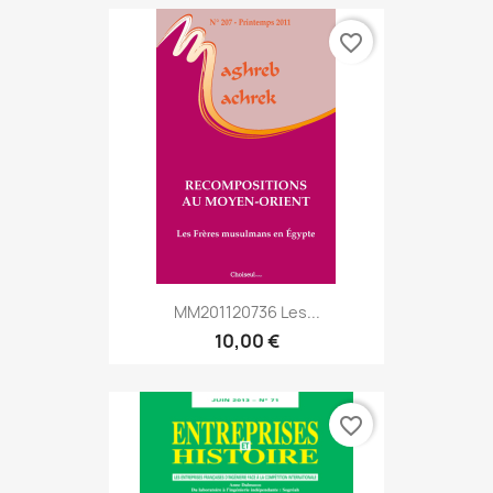
favorite_border
MM201120736 Les...
10,00 €
favorite_border