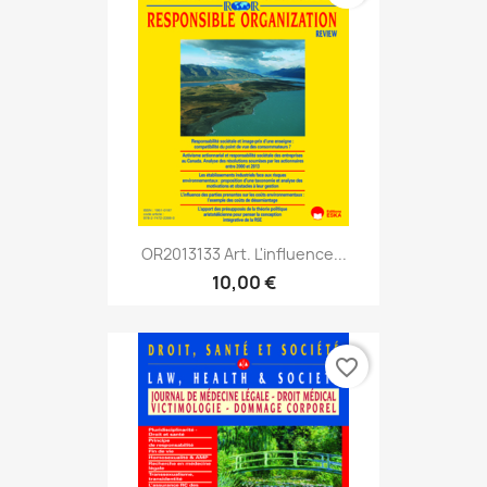
OR2013133 Art. L'influence...
10,00 €
favorite_border