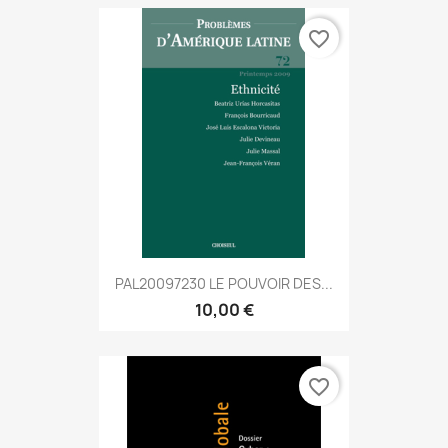
favorite_border
PAL20097230 LE POUVOIR DES...
10,00 €
favorite_border