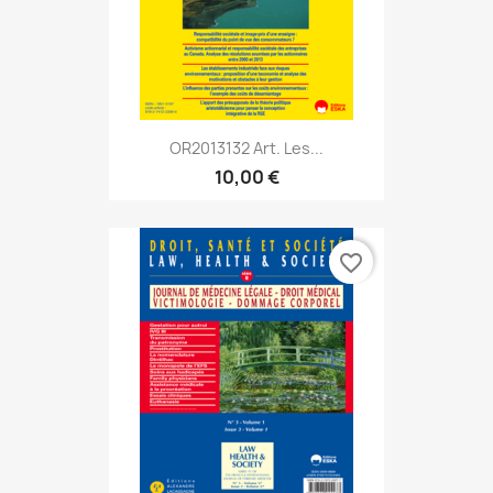
OR2013132 Art. Les...
10,00 €
favorite_border