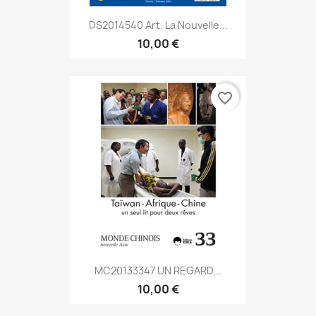
DS2014540 Art. La Nouvelle...
10,00 €
favorite_border
MC20133347 UN REGARD...
10,00 €