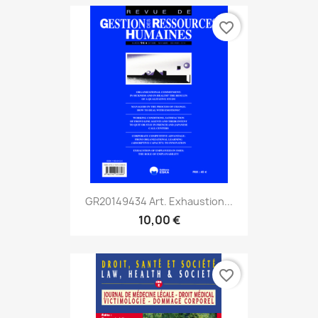
favorite_border
GR20149434 Art. Exhaustion...
10,00 €
favorite_border