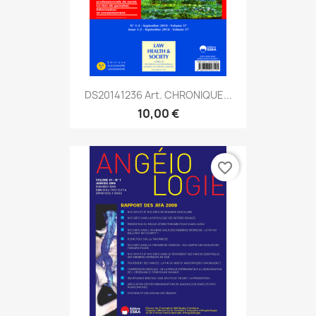
DS20141236 Art. CHRONIQUE...
10,00 €
favorite_border