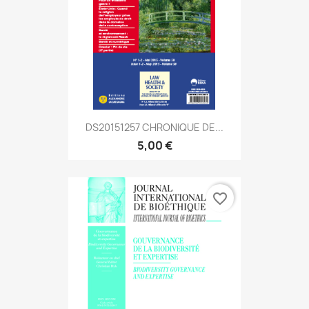
DS20151257 CHRONIQUE DE...
5,00 €
favorite_border