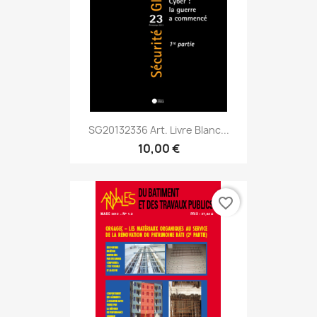
SG20132336 Art. Livre Blanc...
10,00 €
favorite_border