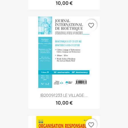
10,00 €
favorite_border
IB20091233 LE VILLAGE...
10,00 €
favorite_border