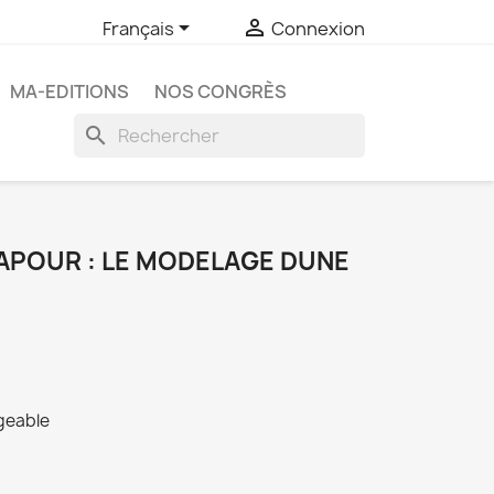


Français
Connexion
MA-EDITIONS
NOS CONGRÈS
search
APOUR : LE MODELAGE DUNE
rgeable