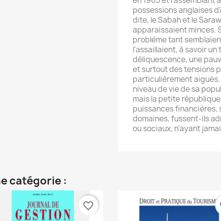
en 1963 et rassemblant a
possessions anglaises d’
dite, le Sabah et le Sara
apparaissaient minces. S
problème tant semblaient
l’assaillaient, à savoir un
déliquescence, une pauvr
et surtout des tensions p
particulièrement aiguës. 
niveau de vie de sa popul
mais la petite république
puissances financières, 
domaines, fussent-ils ad
ou sociaux, n’ayant jama
e catégorie :
favorite_border
fa