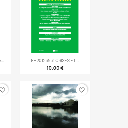
Aperçu rapide

...
EH20126931 CRISES ET...
10,00 €
vorite_border
favorite_border