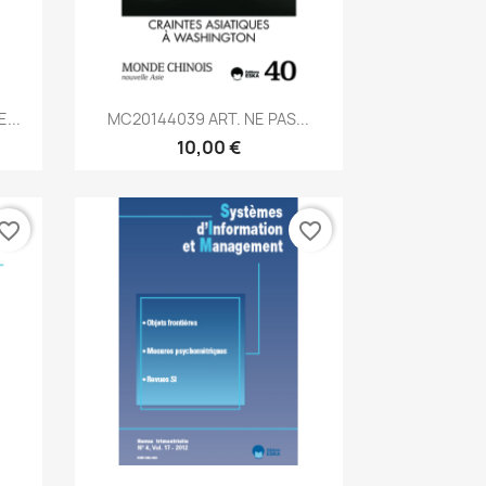
Aperçu rapide

...
MC20144039 ART. NE PAS...
10,00 €
vorite_border
favorite_border