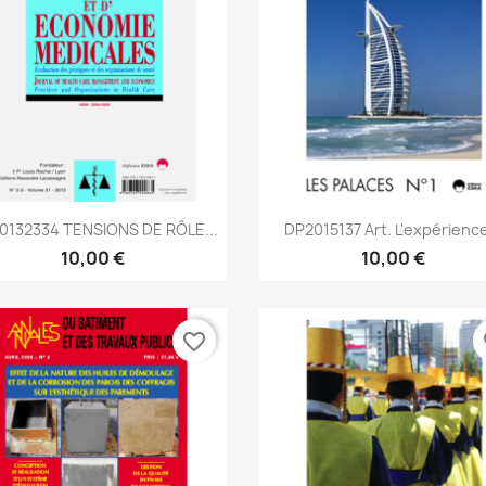
Aperçu rapide
Aperçu rapide


0132334 TENSIONS DE RÔLE...
DP2015137 Art. L'expérience
10,00 €
10,00 €
favorite_border
fa