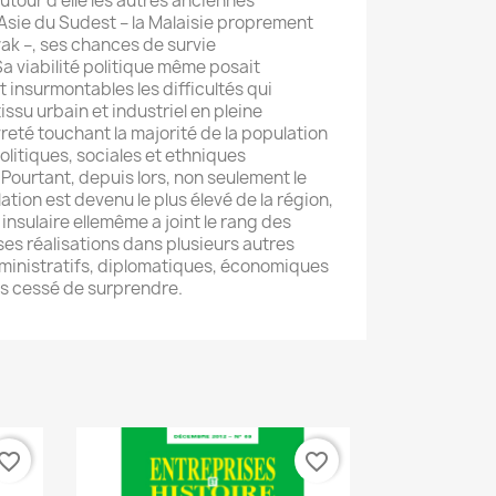
utour d’elle les autres anciennes
Asie du Sudest – la Malaisie proprement
wak –, ses chances de survie
a viabilité politique même posait
 insurmontables les difficultés qui
 tissu urbain et industriel en pleine
eté touchant la majorité de la population
olitiques, sociales et ethniques
Pourtant, depuis lors, non seulement le
ation est devenu le plus élevé de la région,
 insulaire ellemême a joint le rang des
ses réalisations dans plusieurs autres
ministratifs, diplomatiques, économiques
is cessé de surprendre.
vorite_border
favorite_border