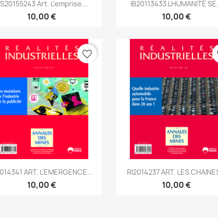
Aperçu rapide
Aperçu rapide


S20155243 Art. L'emprise...
IB20113433 LHUMANITÉ SE.
10,00 €
10,00 €
favorite_border
fa
Aperçu rapide
Aperçu rapide


2014341 ART. L'EMERGENCE...
RI2014237 ART. LES CHAINES
10,00 €
10,00 €