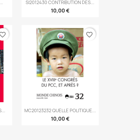
Aperçu rapide

..
SI2012430 CONTRIBUTION DES...
10,00 €
vorite_border
favorite_border
Aperçu rapide

...
MC20123232 QUELLE POLITIQUE...
10,00 €