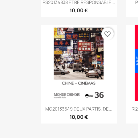
Aperçu rapide

PS20134838 ÊTRE RESPONSABLE...
P
10,00 €
favorite_border
Aperçu rapide

MC20133649 DEUX PARTIS, DE...
RI
10,00 €