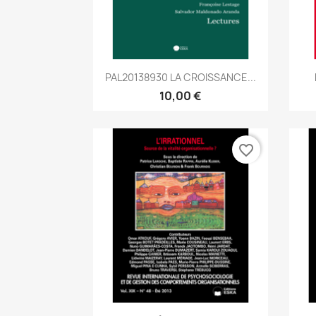
Aperçu rapide

PAL20138930 LA CROISSANCE...
10,00 €
favorite_border