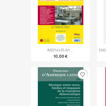
Aperçu rapide

IM2014435 Art....
EM2
10,00 €
favorite_border