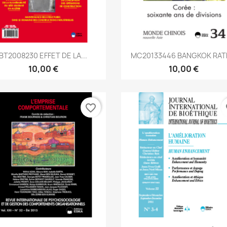
Aperçu rapide
Aperçu rapide


BT2008230 EFFET DE LA...
MC20133446 BANGKOK RATE
10,00 €
10,00 €
favorite_border
fa