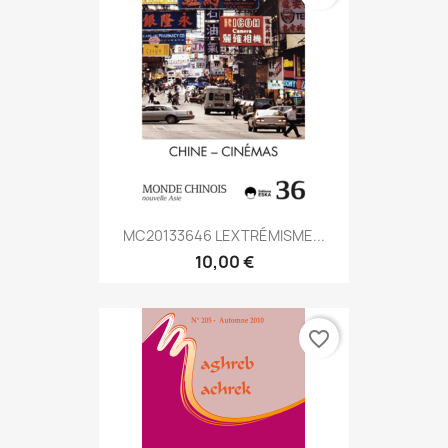
MC20133646 LEXTRÉMISME...
10,00 €
favorite_border