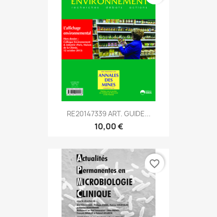
RE20147339 ART. GUIDE...
10,00 €
favorite_border