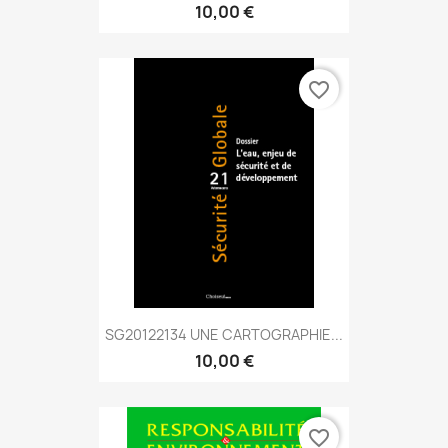
10,00 €
favorite_border
SG20122134 UNE CARTOGRAPHIE...
10,00 €
favorite_border