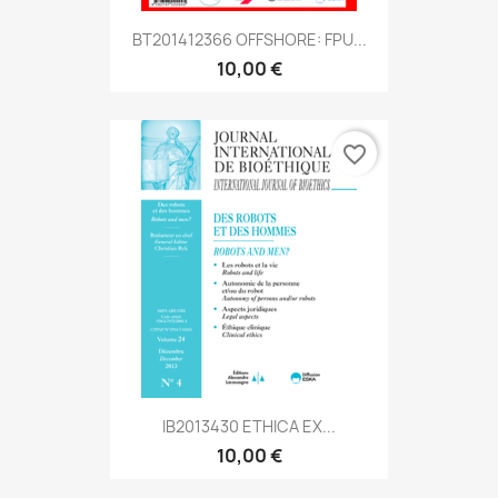
BT201412366 OFFSHORE: FPU...
10,00 €
favorite_border
IB2013430 ETHICA EX...
10,00 €