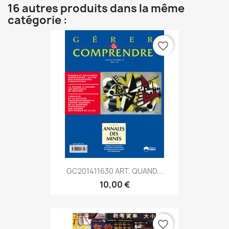
16 autres produits dans la même
catégorie :
favorite_border
GC201411630 ART. QUAND...
10,00 €
favorite_border