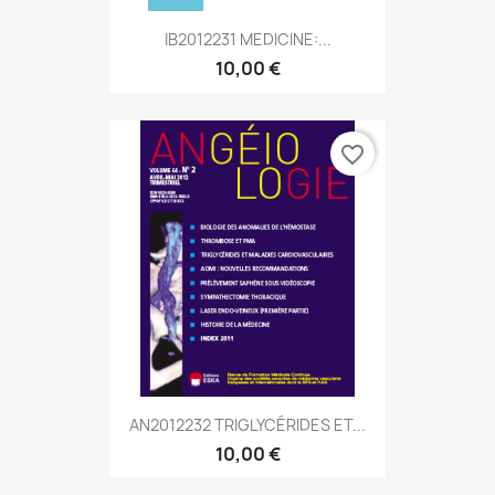
IB2012231 MEDICINE:...
10,00 €
favorite_border
AN2012232 TRIGLYCÉRIDES ET...
10,00 €