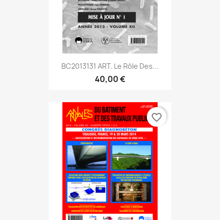
BC2013131 ART. Le Rôle Des...
40,00 €
favorite_border