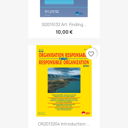
SI2015132 Art. Finding...
10,00 €
favorite_border
OR2013204 Introduction:...