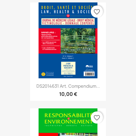
favorite_border
DS2014631 Art. Compendium...
10,00 €
favorite_border