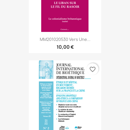
MM201020530 Vers Une...
10,00 €
favorite_border