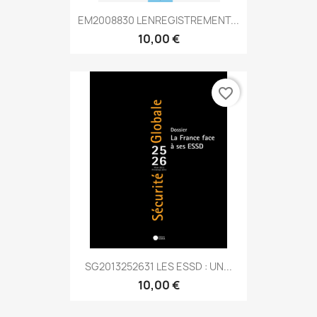
EM2008830 LENREGISTREMENT...
10,00 €
favorite_border
SG2013252631 LES ESSD : UN...
10,00 €