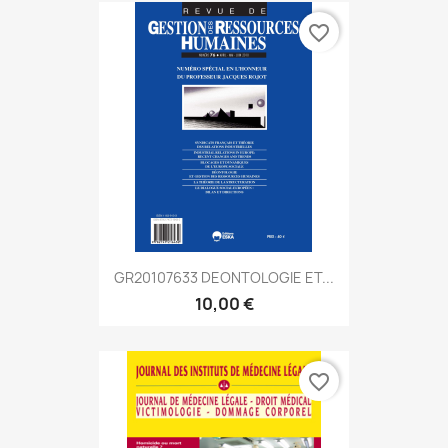
favorite_border
GR20107633 DEONTOLOGIE ET...
10,00 €
favorite_border