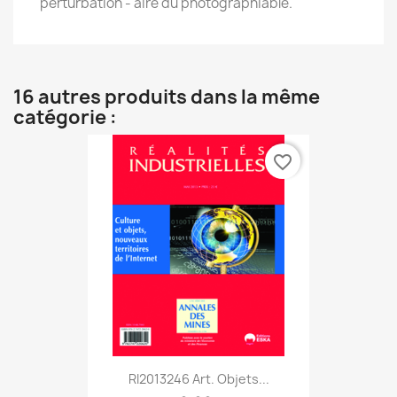
perturbation - aire du photographiable.
16 autres produits dans la même
catégorie :
favorite_border
RI2013246 Art. Objets...