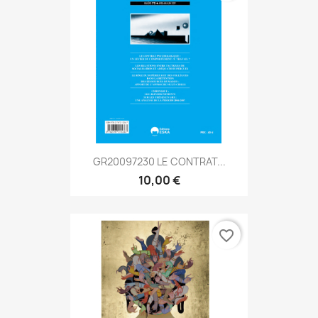
GR20097230 LE CONTRAT...
10,00 €
favorite_border