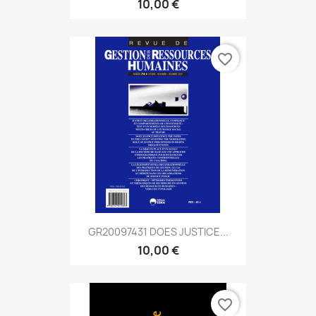
10,00 €
favorite_border
GR20097431 DOES JUSTICE...
10,00 €
favorite_border