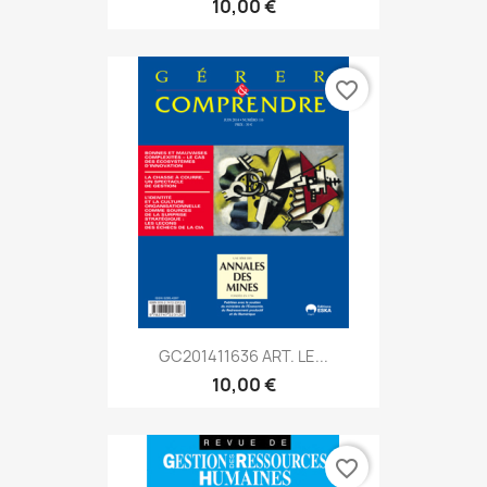
10,00 €
favorite_border
GC201411636 ART. LE...
10,00 €
favorite_border