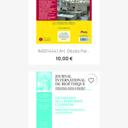
IM2014441 Art. Décès Par...
10,00 €
favorite_border