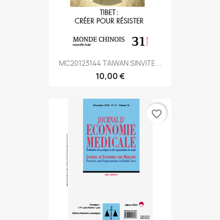
MC20123144 TAIWAN SINVITE...
10,00 €
favorite_border