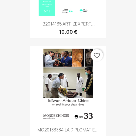
IB2014135 ART. L’EXPERT...
10,00 €
favorite_border
MC20133334 LA DIPLOMATIE...