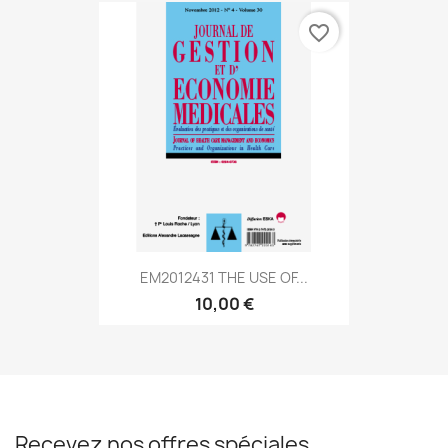
favorite_border
EM2012431 THE USE OF...
10,00 €
Recevez nos offres spéciales