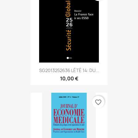
SG2013252636 LÉTÉ 14: DU...
10,00 €
favorite_border