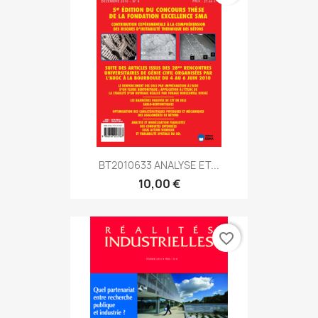
BT2010633 ANALYSE ET...
10,00 €
favorite_border