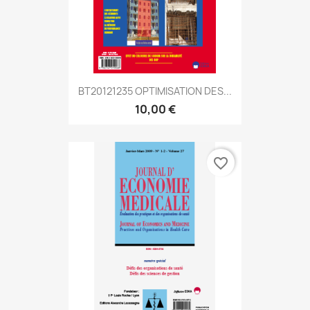
BT20121235 OPTIMISATION DES...
10,00 €
favorite_border