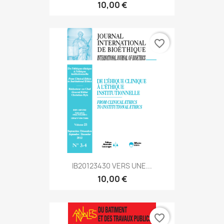
10,00 €
favorite_border
IB20123430 VERS UNE...
10,00 €
favorite_border