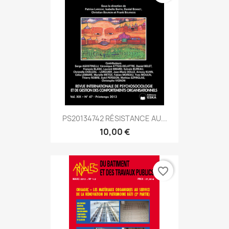
PS20134742 RÉSISTANCE AU...
10,00 €
favorite_border