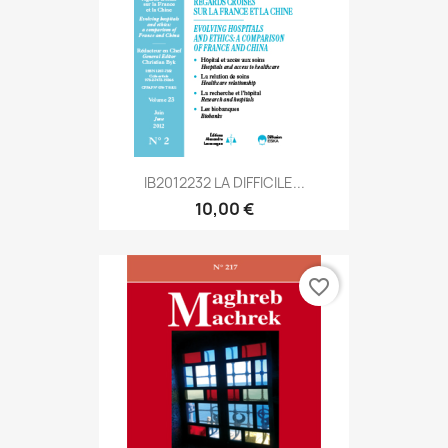
IB2012232 LA DIFFICILE...
10,00 €
favorite_border