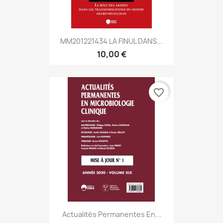
MM201221434 LA FINUL DANS...
10,00 €
favorite_border
Actualités Permanentes En...