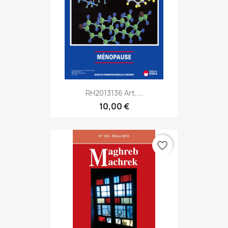
RH2013136 Art....
10,00 €
favorite_border