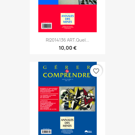
RI2014136 ART.Quel...
10,00 €
favorite_border