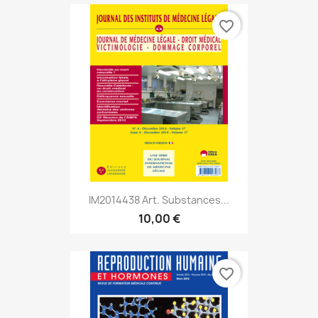
favorite_border
IM2014438 Art. Substances...
10,00 €
favorite_border