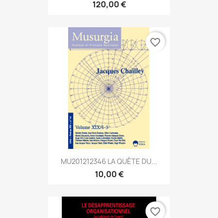
120,00 €
favorite_border
MU201212346 LA QUÊTE DU...
10,00 €
favorite_border