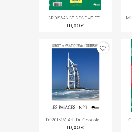
Aperçu rapide

CROISSANCE DES PME ET...
MM
10,00 €
favorite_border
Aperçu rapide

DP2015141 Art. Du Chocolat...
C
10,00 €