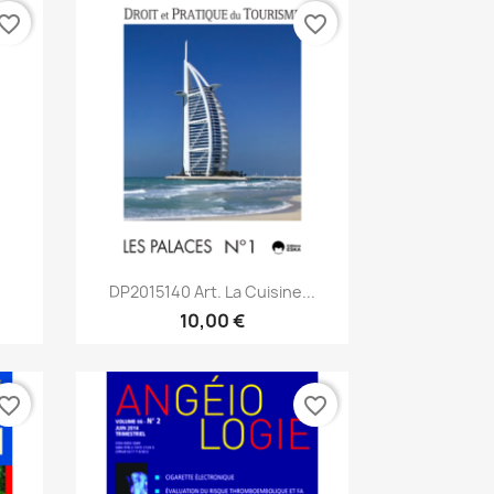
vorite_border
favorite_border
Aperçu rapide

DP2015140 Art. La Cuisine...
10,00 €
vorite_border
favorite_border