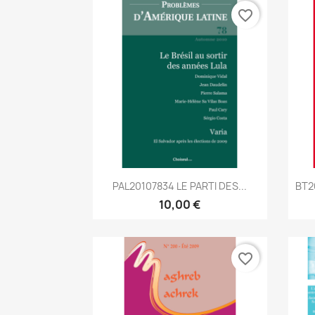
favorite_border
Aperçu rapide

PAL20107834 LE PARTI DES...
BT2
10,00 €
favorite_border