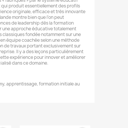
« fabriqués » par le système éducatif
ui produit essentiellement des profils
ience originale, efficace et très innovante
ande montre bien que l’on peut
ces de leadership dès la formation
voir une approche éducative totalement
s classiques fondée notamment sur une
 en équipe coachée selon une méthode
ion de travaux portant exclusivement sur
eprise. Il y a des leçons particulièrement
cette expérience pour innover et améliorer
ialisé dans ce domaine.
, apprentissage, formation initiale au