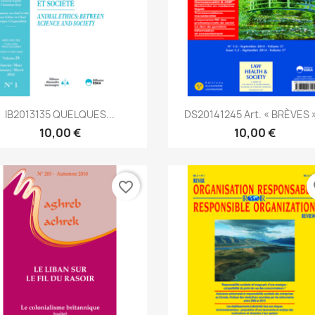
Aperçu rapide
Aperçu rapide


IB2013135 QUELQUES...
DS20141245 Art. « BRÈVES »
10,00 €
10,00 €
favorite_border
fa