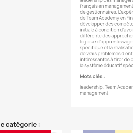
leadership des managers 
français en management q
de gestionnaires. L’expér
de Team Academy en Finl
développer des compéten
initiale à condition d’a
différente des approche
logique d’apprentissage
spécifique et la réalisat
de vrais problèmes d’entr
intéressantes à tirer de 
le système éducatif spéc
Mots clés :
leadership, Team Academy
management
e catégorie :