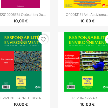
Aperçu rapide
Aperçu rapide


201020535 Lopération De...
OR2013131 Art. Activisme..
10,00 €
10,00 €
favorite_border
fa
Aperçu rapide
Aperçu rapide


OMMENT CARACTERISER...
RE20147335 ART....
10,00 €
10,00 €