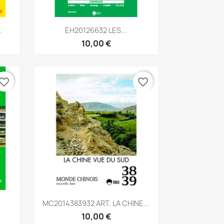
Aperçu rapide

.
EH20126632 LES...
10,00 €
vorite_border
favorite_border
Aperçu rapide

MC2014383932 ART. LA CHINE...
10,00 €