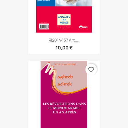
RI2014437 Art....
10,00 €
favorite_border