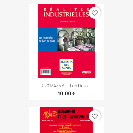
favorite_border
RI2013435 Art. Les Deux...
10,00 €
favorite_border