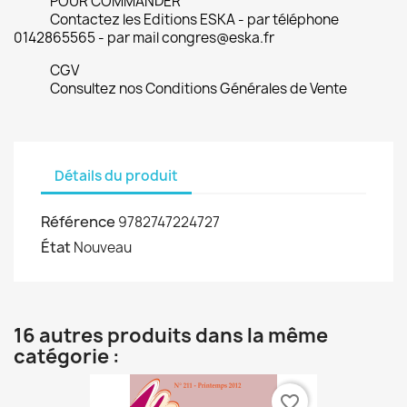
POUR COMMANDER
Contactez les Editions ESKA - par téléphone
0142865565 - par mail congres@eska.fr
CGV
Consultez nos Conditions Générales de Vente
Détails du produit
Référence
9782747224727
État
Nouveau
16 autres produits dans la même
catégorie :
favorite_border