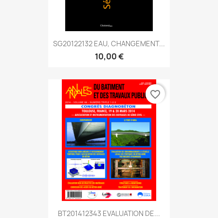
SG20122132 EAU, CHANGEMENT...
10,00 €
favorite_border
BT201412343 EVALUATION DE...