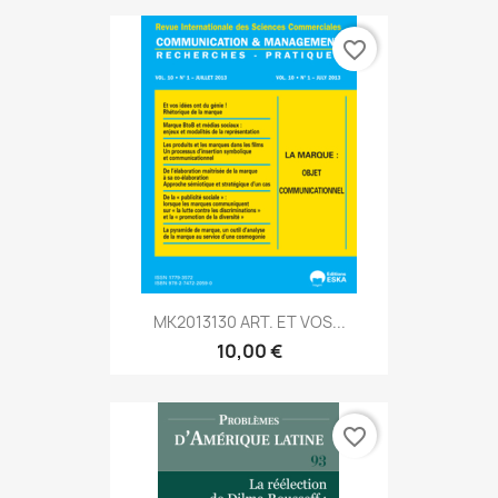
favorite_border
MK2013130 ART. ET VOS...
10,00 €
favorite_border