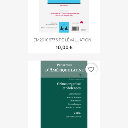
EM20106736 DE LÉVALUATION...
10,00 €
favorite_border