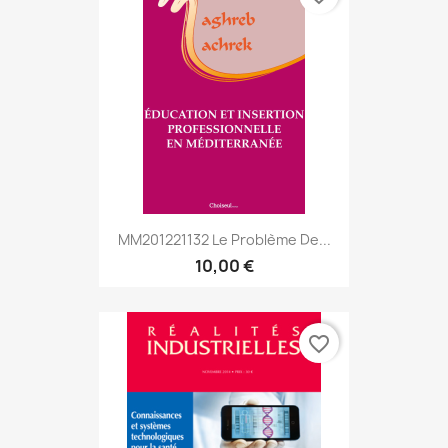
MM201221132 Le Problème De...
10,00 €
favorite_border