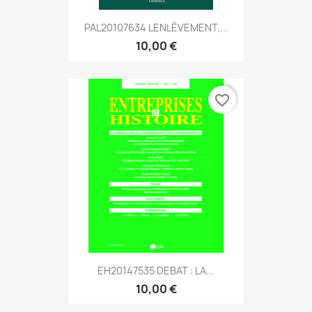
PAL20107634 LENLÈVEMENT,...
10,00 €
favorite_border
EH20147535 DEBAT : LA...
10,00 €