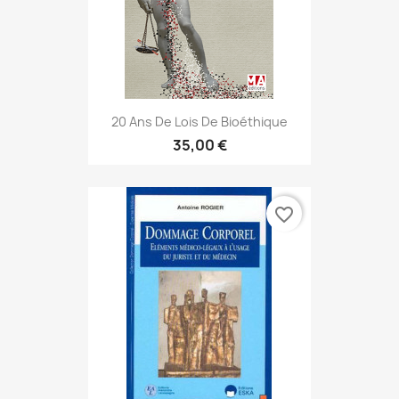
20 Ans De Lois De Bioéthique
35,00 €
favorite_border