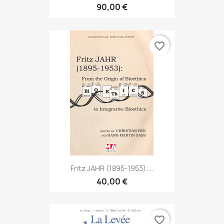
90,00 €
favorite_border
Fritz JAHR (1895-1953):...
40,00 €
favorite_border