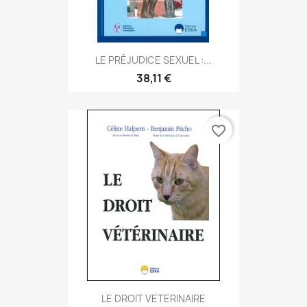
LE PRÉJUDICE SEXUEL :...
38,11 €
favorite_border
LE DROIT VETERINAIRE