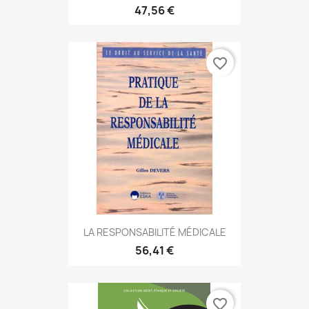
47,56 €
favorite_border
LA RESPONSABILITÉ MÉDICALE
56,41 €
favorite_border