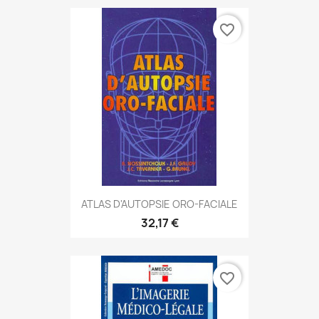
favorite_border
ATLAS D'AUTOPSIE ORO-FACIALE
32,17 €
favorite_border