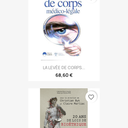
LA LEVÉE DE CORPS...
68,60 €
favorite_border