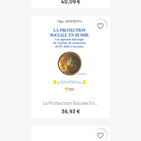
40,09 €
favorite_border
La Protection Sociale En...
36,93 €
favorite_border