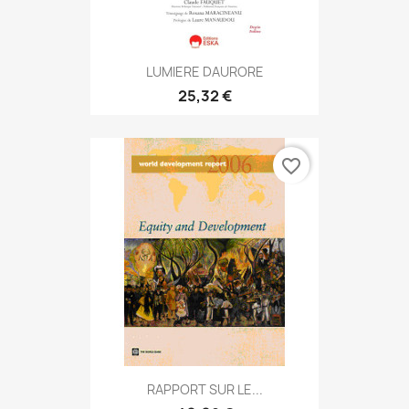
LUMIERE DAURORE
25,32 €
favorite_border
RAPPORT SUR LE...