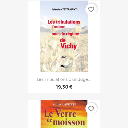
favorite_border
Les Tribulations D'un Juge...
19,30 €
favorite_border