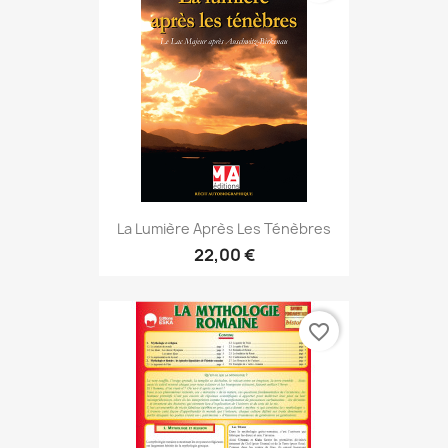
La Lumière Après Les Ténèbres
22,00 €
favorite_border