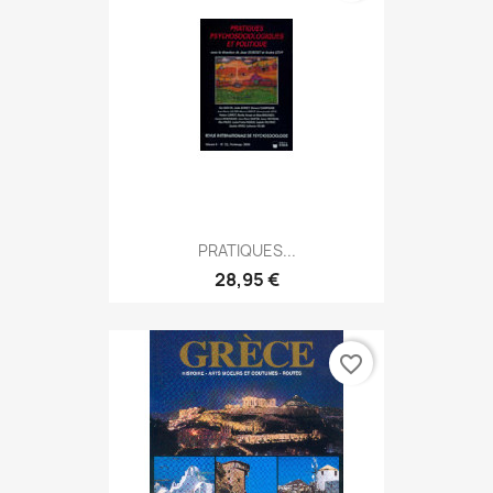
PRATIQUES...
28,95 €
favorite_border