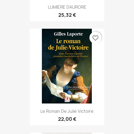
LUMIERE DAURORE
25,32 €
favorite_border
Le Roman De Julie Victoire
22,00 €