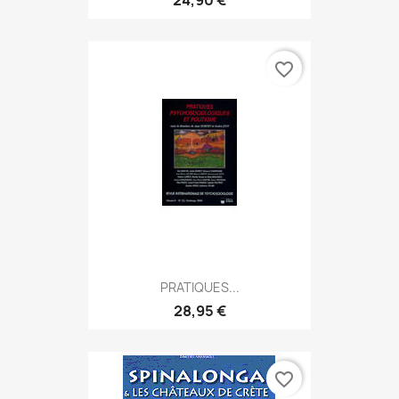
24,90 €
favorite_border
PRATIQUES...
28,95 €
favorite_border