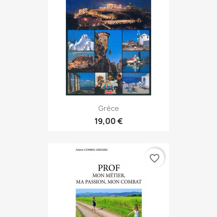
Grèce
19,00 €
favorite_border