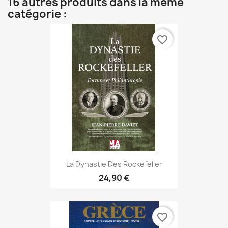
16 autres produits dans la même
catégorie :
favorite_border
La Dynastie Des Rockefeller
24,90 €
favorite_border