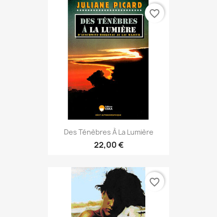
favorite_border
Des Ténèbres À La Lumière
22,00 €
favorite_border