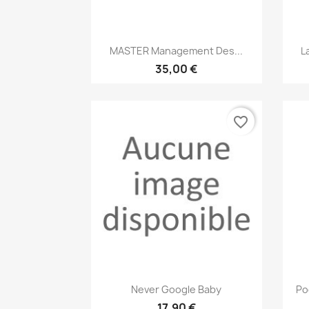
Aperçu rapide

MASTER Management Des...
L
35,00 €
favorite_border
Aperçu rapide

Never Google Baby
Po
17,90 €