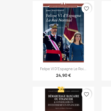
favorite_border
Aperçu rapide

Felipe VI D'Espagne Le Roi...
24,90 €
favorite_border