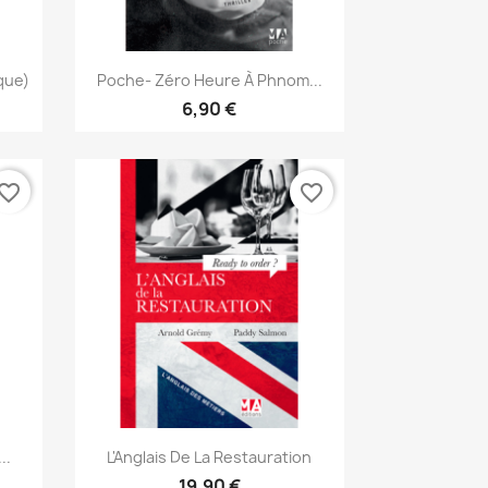
Aperçu rapide

que)
Poche- Zéro Heure À Phnom...
6,90 €
vorite_border
favorite_border
Aperçu rapide

..
L'Anglais De La Restauration
19,90 €