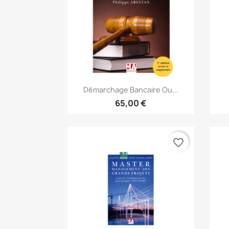
Aperçu rapide

Démarchage Bancaire Ou...
65,00 €
favorite_border