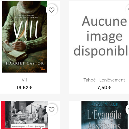
favorite_border
fa
Aperçu rapide
Aperçu rapide


VIII
Tahoé - L'enlèvement
19,62 €
7,50 €
favorite_border
fa