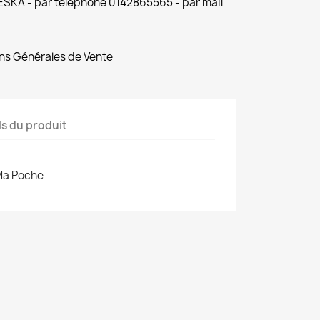
 ESKA - par téléphone 0142865565 - par mail
ns Générales de Vente
ls du produit
 Ma Poche