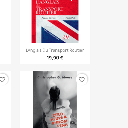
Aperçu rapide

L'Anglais Du Transport Routier
19,90 €
vorite_border
favorite_border