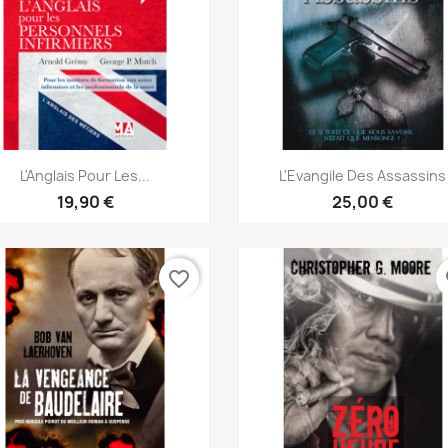
Aperçu rapide
Aperçu rapide


L'Anglais Pour Les...
L'Evangile Des Assassins
19,90 €
25,00 €
favorite_border
fa