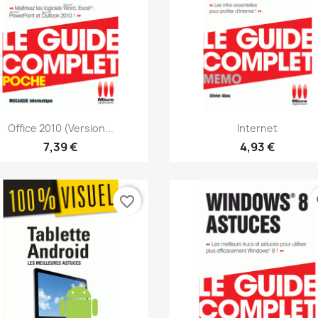
Aperçu rapide
Aperçu rapide


Office 2010 (version...
Internet
7,39 €
4,93 €
favorite_border
fa