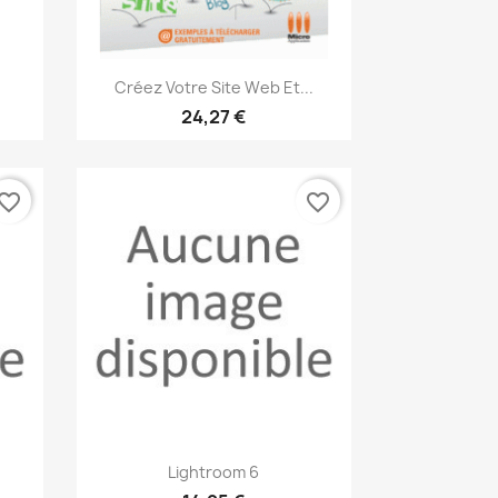
Aperçu rapide

Créez Votre Site Web Et...
24,27 €
vorite_border
favorite_border
Aperçu rapide

Lightroom 6