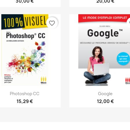
30,00 €
20,00 €
favorite_border
fa
Aperçu rapide
Aperçu rapide


Photoshop CC
Google
15,29 €
12,00 €