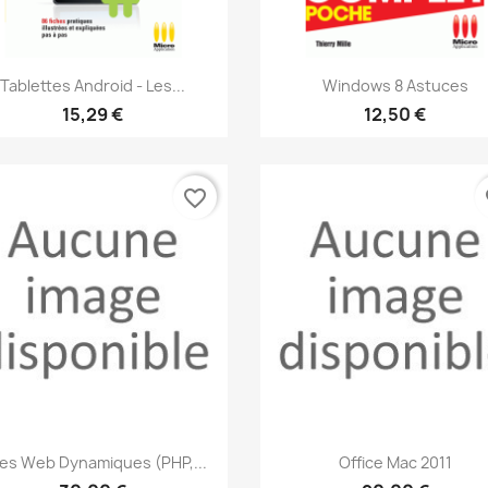
Aperçu rapide
Aperçu rapide


Tablettes Android - Les...
Windows 8 Astuces
15,29 €
12,50 €
favorite_border
fa
Aperçu rapide
Aperçu rapide


tes Web Dynamiques (PHP,...
Office Mac 2011