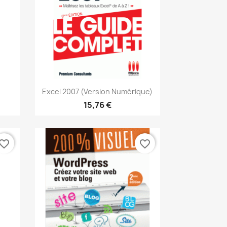
Aperçu rapide

Excel 2007 (version Numérique)
15,76 €
vorite_border
favorite_border