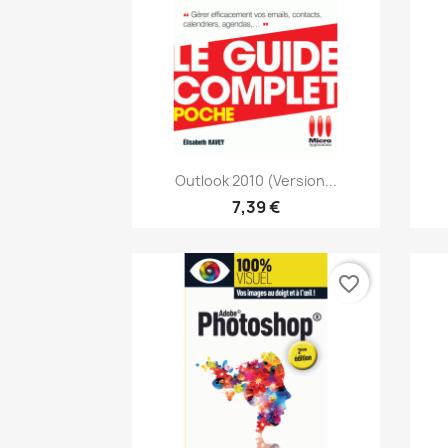
Aperçu rapide

Outlook 2010 (version...
7,39 €
favorite_border