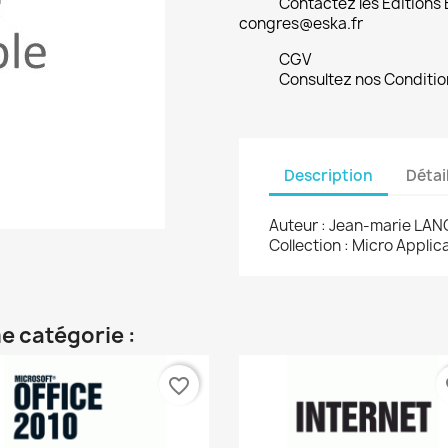
Contactez les Editions
congres@eska.fr
CGV
Consultez nos Conditio
Description
Détai
Auteur : Jean-marie LA
Collection : Micro Appli
e catégorie :
favorite_border
fa