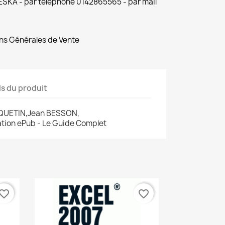
 ESKA - par téléphone 0142865565 - par mail
ns Générales de Vente
ls du produit
NQUETIN,Jean BESSON,
cation ePub - Le Guide Complet
vorite_border
favorite_border