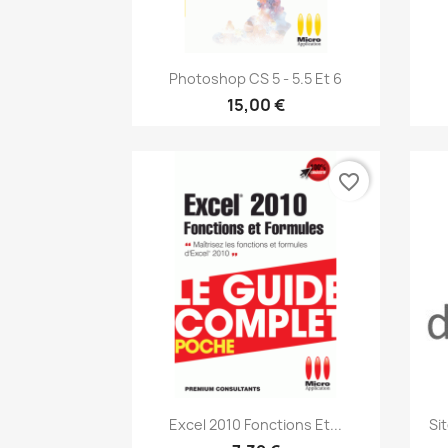
Aperçu rapide

Photoshop CS 5 - 5.5 Et 6
15,00 €
favorite_border
Aperçu rapide

Excel 2010 Fonctions Et...
Si