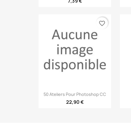
7,39 €
favorite_border
Aperçu rapide

50 Ateliers Pour Photoshop CC
22,90 €