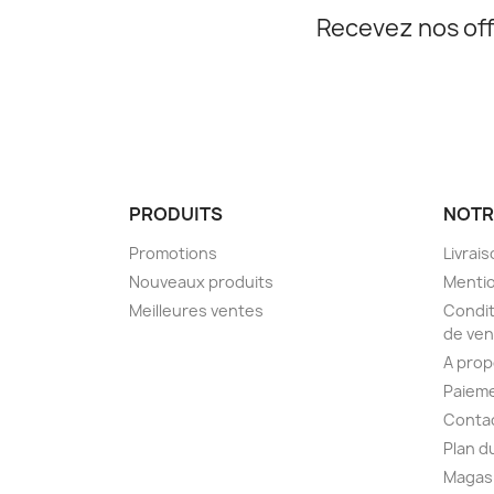
Recevez nos off
PRODUITS
NOTR
Promotions
Livrai
Nouveaux produits
Mentio
Meilleures ventes
Condit
de ven
A pro
Paieme
Conta
Plan d
Magas