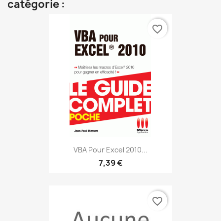
catégorie :
favorite_border
VBA Pour Excel 2010...
7,39 €
favorite_border