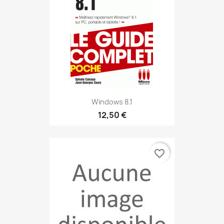
Windows 8.1
12,50 €
favorite_border