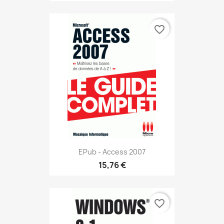
favorite_border
EPub - Access 2007
15,76 €
favorite_border