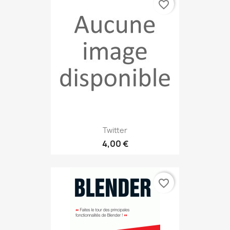
favorite_border
Twitter
4,00 €
favorite_border