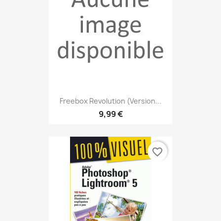
Freebox Revolution (version...
9,99 €
favorite_border