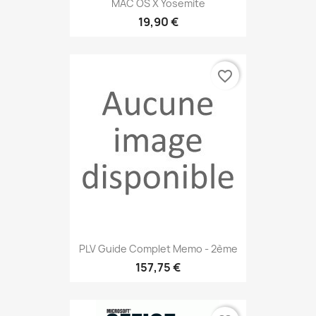
MAC OS X Yosemite
19,90 €
favorite_border
PLV Guide Complet Memo - 2ème
157,75 €