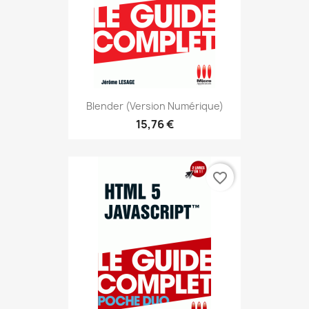
Blender (version Numérique)
15,76 €
favorite_border