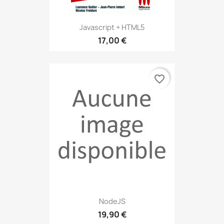
Javascript + HTML5
17,00 €
favorite_border
NodeJS
19,90 €