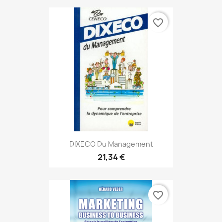
favorite_border
DIXECO Du Management
21,34 €
favorite_border