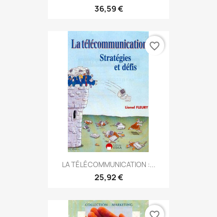
36,59 €
favorite_border
LA TÉLÉCOMMUNICATION :...
25,92 €
favorite_border