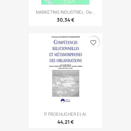
MARKETING INDUSTRIEL : De...
30,34 €
favorite_border
P. FROEHLICHER Et Al.
44,21 €