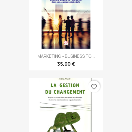
MARKETING - BUSINESS TO...
35,90 €
favorite_border