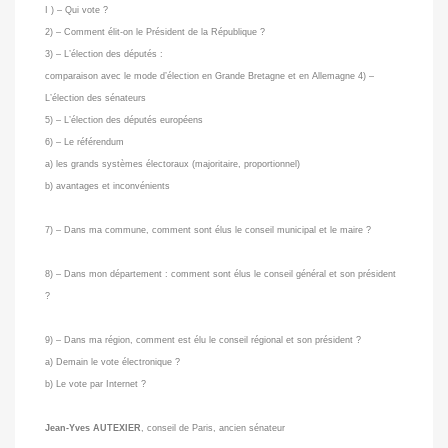
I ) – Qui vote ?
2) – Comment élit-on le Président de la République ?
3) – L’élection des députés :
comparaison avec le mode d’élection en Grande Bretagne et en Allemagne 4) –
L’élection des sénateurs
5) – L’élection des députés européens
6) – Le référendum
a) les grands systèmes électoraux (majoritaire, proportionnel)
b) avantages et inconvénients
7) – Dans ma commune, comment sont élus le conseil municipal et le maire ?
8) – Dans mon département : comment sont élus le conseil général et son président
?
9) – Dans ma région, comment est élu le conseil régional et son président ?
a) Demain le vote électronique ?
b) Le vote par Internet ?
Jean-Yves AUTEXIER
, conseil de Paris, ancien sénateur