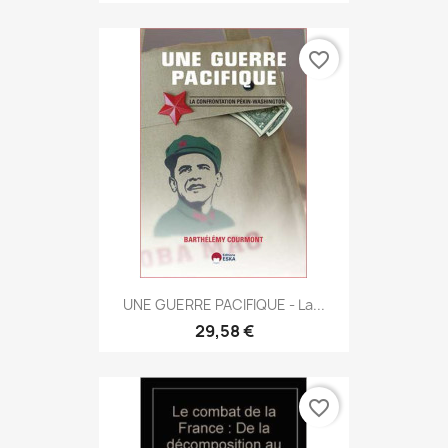
favorite_border
UNE GUERRE PACIFIQUE - La...
29,58 €
favorite_border