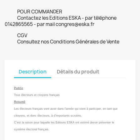
POUR COMMANDER
Contactez les Editions ESKA - par téléphone
0142865565 - par mail congres@eska.fr
CGV
Consultez nos Conditions Générales de Vente
Description
Détails du produit
Public
Tous électeurs et citoyens français
Resumé
Les électeurs français vont avoir dans l’année qui vient à participer, en tant que
citoyens, et donc électeurs, à d’importants scrutins.
C’est la raison pour laquelle les Editions ESKA ont estimé devoir présenter le
système électoral français.