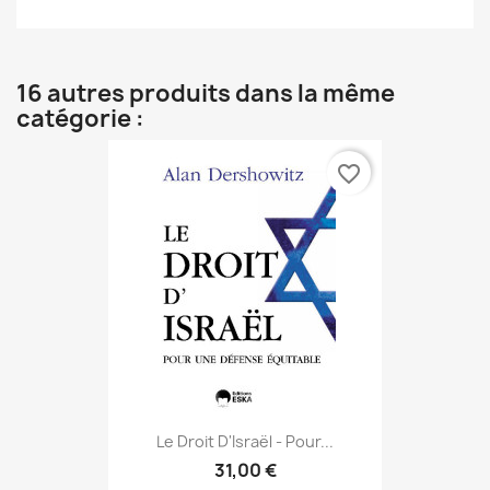
16 autres produits dans la même
catégorie :
favorite_border
Le Droit D'Israël - Pour...
31,00 €