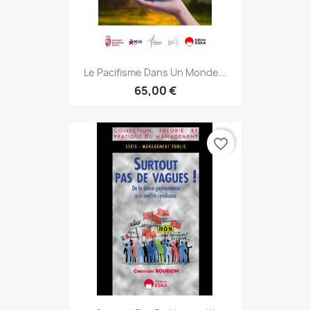
Le Pacifisme Dans Un Monde...
65,00 €
favorite_border