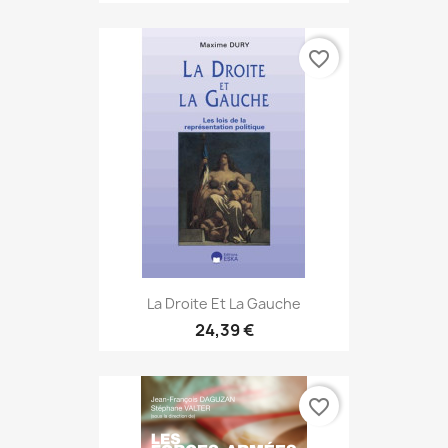
favorite_border
La Droite Et La Gauche
24,39 €
favorite_border