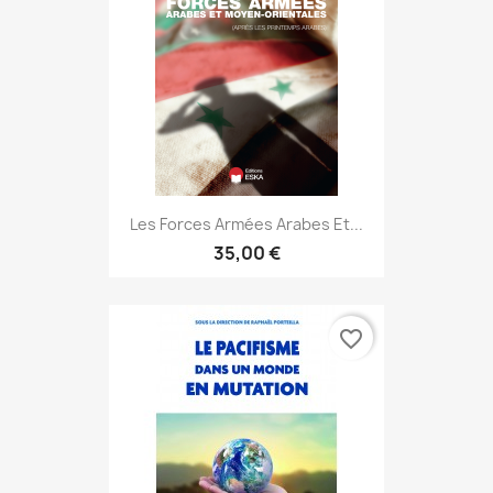
Les Forces Armées Arabes Et...
35,00 €
favorite_border