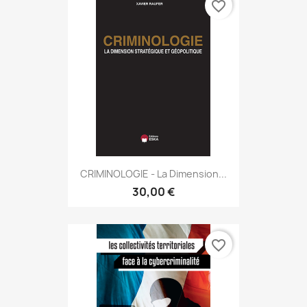
favorite_border
CRIMINOLOGIE - La Dimension...
30,00 €
favorite_border