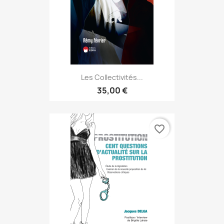
Les Collectivités...
35,00 €
favorite_border