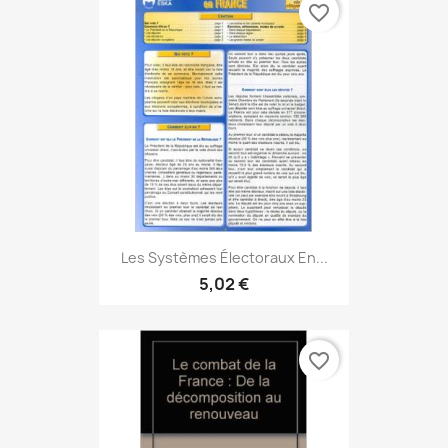
favorite_border
Les Systèmes Électoraux En...
5,02 €
favorite_border