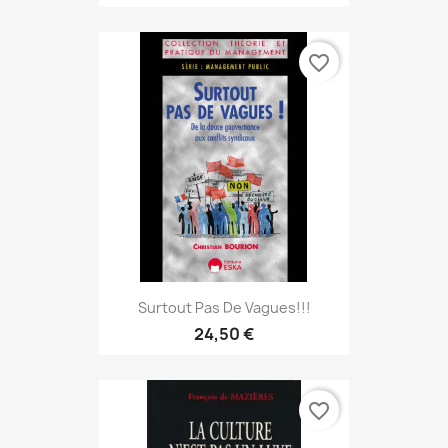
favorite_border
Surtout Pas De Vagues!!!
24,50 €
favorite_border