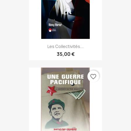
Les Collectivités...
35,00 €
favorite_border