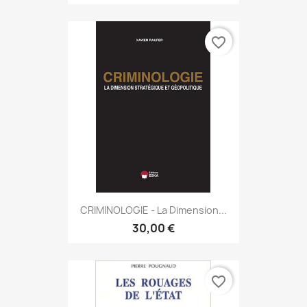
favorite_border
CRIMINOLOGIE - La Dimension...
30,00 €
favorite_border