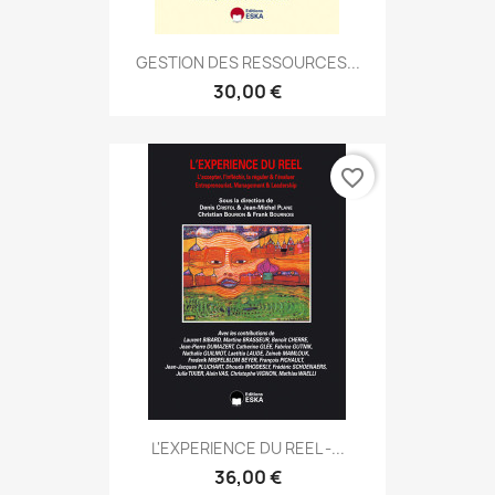
GESTION DES RESSOURCES...
30,00 €
favorite_border
L'EXPERIENCE DU REEL -...
36,00 €