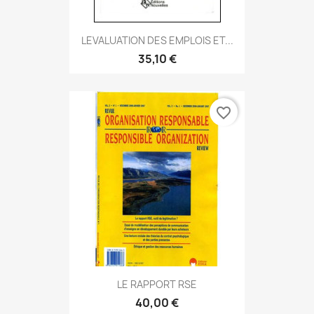
LEVALUATION DES EMPLOIS ET...
35,10 €
favorite_border
LE RAPPORT RSE
40,00 €