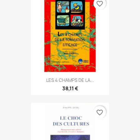
favorite_border
LES 4 CHAMPS DE LA...
38,11 €
favorite_border