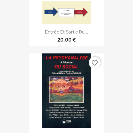
Entrée Et Sortie Du...
20,00 €
favorite_border