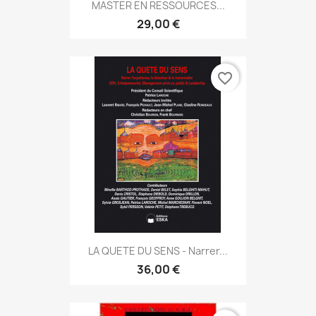
MASTER EN RESSOURCES...
29,00 €
favorite_border
LA QUETE DU SENS - Narrer...
36,00 €