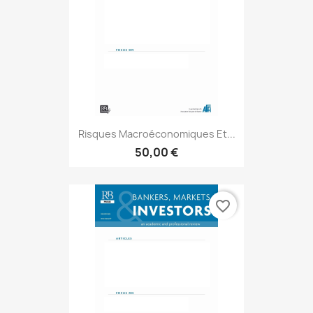
Risques Macroéconomiques Et...
50,00 €
favorite_border