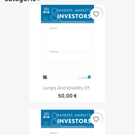
favorite_border
Jumps And Volatility Of...
50,00 €
favorite_border