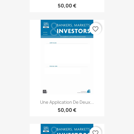
50,00 €
favorite_border
Une Application De Deux...
50,00 €
favorite_border