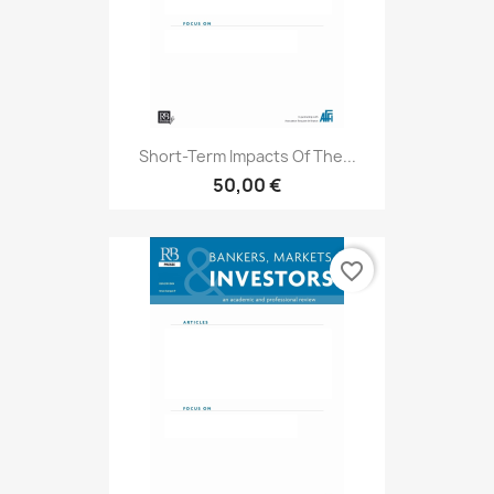
Short-Term Impacts Of The...
50,00 €
favorite_border