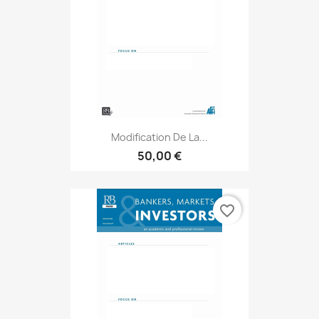
Modification De La...
50,00 €
favorite_border