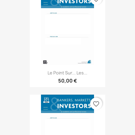
Le Point Sur... Les...
50,00 €
favorite_border