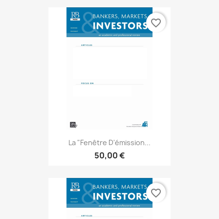
favorite_border
La "fenêtre D'émission...
50,00 €
favorite_border