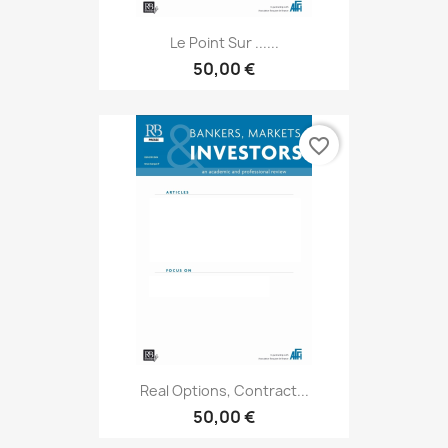
Le Point Sur ......
50,00 €
favorite_border
Real Options, Contract...
50,00 €