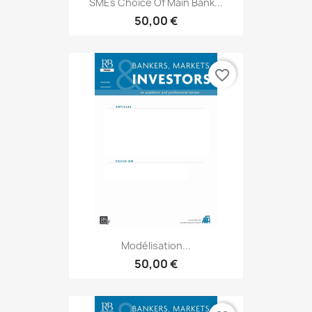
SMEs Choice Of Main Bank...
50,00 €
favorite_border
Modélisation...
50,00 €