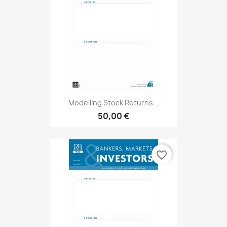
Modelling Stock Returns...
50,00 €
favorite_border