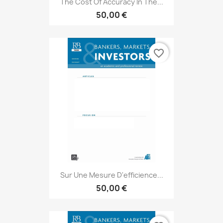
The Cost Of Accuracy In The...
50,00 €
favorite_border
Sur Une Mesure D'efficience...
50,00 €