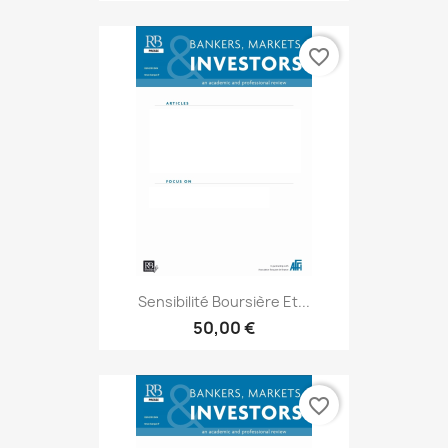
favorite_border
Sensibilité Boursière Et...
50,00 €
favorite_border