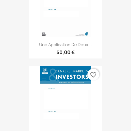
Une Application De Deux...
50,00 €
favorite_border