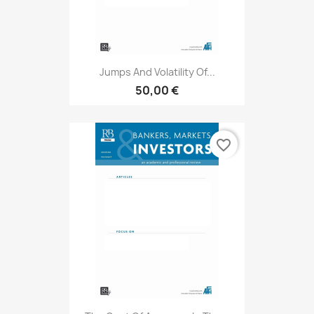
Jumps And Volatility Of...
50,00 €
favorite_border