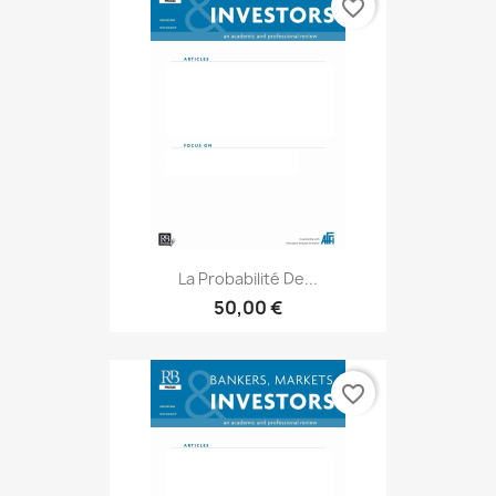
favorite_border
La Probabilité De...
50,00 €
favorite_border