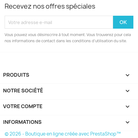
Recevez nos offres spéciales
Vous pouvez vous désinscrire à tout moment. Vous trouverez pour cela
nos informations de contact dans les conditions d'utilisation du site.
PRODUITS

NOTRE SOCIÉTÉ

VOTRE COMPTE

INFORMATIONS
keyboard_arrow_down
© 2026 - Boutique en ligne créée avec PrestaShop™