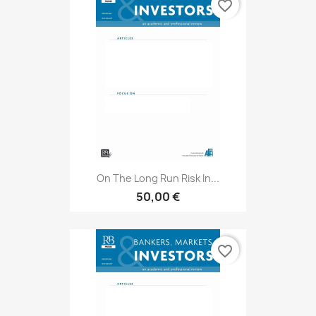
favorite_border
On The Long Run Risk In...
50,00 €
favorite_border