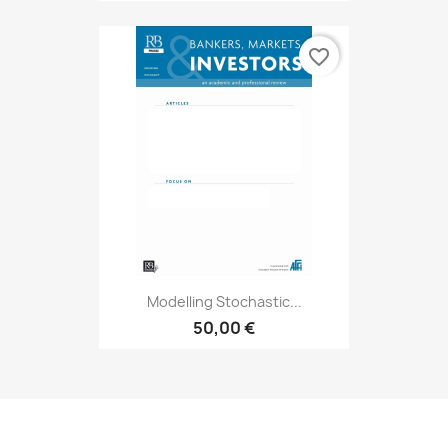
favorite_border
Modelling Stochastic...
50,00 €