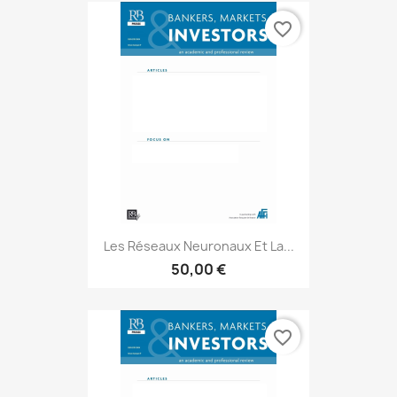
favorite_border
Les Réseaux Neuronaux Et La...
50,00 €
favorite_border