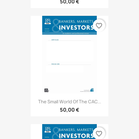
50,00 €
favorite_border
The Small World Of The CAC...
50,00 €
favorite_border