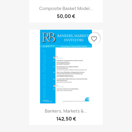
Composite Basket Model...
50,00 €
favorite_border
Bankers, Markets &...
142,50 €