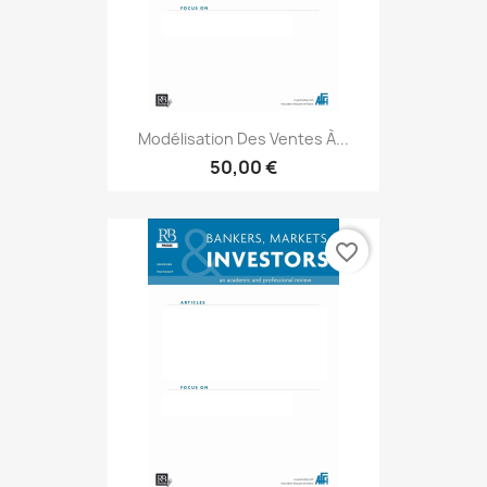
Modélisation Des Ventes À...
50,00 €
favorite_border