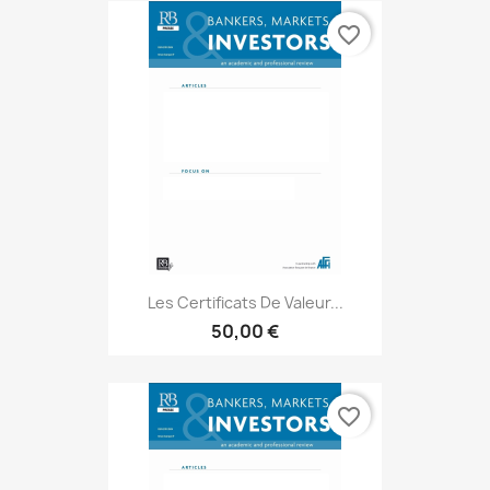
favorite_border
Les Certificats De Valeur...
50,00 €
favorite_border