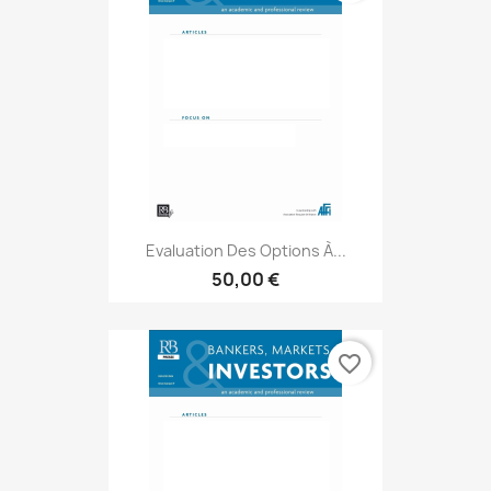
Evaluation Des Options À...
50,00 €
favorite_border