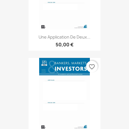
Une Application De Deux...
50,00 €
favorite_border